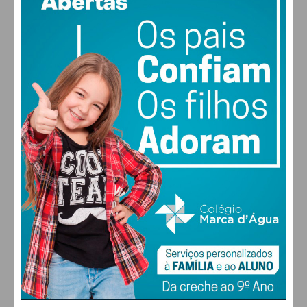
vento: 4m/s O
MAX 28 • MIN 28
28
30
29
27
°
°
°
°
QUI
SEX
SÁB
DOM
ALTERAR
FARMACIAS DE SERVIÇO EM PAÇOS DE
FERREIRA