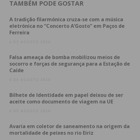
TAMBÉM PODE GOSTAR
Assine nossa newsletter por e-mail e
obtenha de forma regular a informação
A tradição filarmónica cruza-se com a música
atualizada.
eletrónica no “Concerto A’Gosto” em Paços de
Ferreira
6 DE AGOSTO 2026
Falsa ameaça de bomba mobilizou meios de
Eu li e concordo com os
termos e
socorro e forças de segurança para a Estação de
Caíde
condições
6 DE AGOSTO 2026
Bilhete de Identidade em papel deixou de ser
aceite como documento de viagem na UE
6 DE AGOSTO 2026
Avaria em coletor de saneamento na origem da
mortalidade de peixes no rio Eiriz