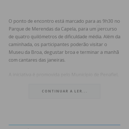
O ponto de encontro está marcado para as 9h30 no
Parque de Merendas da Capela, para um percurso
de quatro quilómetros de dificuldade média. Além da
caminhada, os participantes poderão visitar o
Museu da Broa, degustar broa e terminar a manhã
com cantares das janeiras.
A iniciativa é promovida pelo Município de Penafiel,
com o apoio da Junta de Freguesia da Capela.
CONTINUAR A LER...
Subscreva a newsletter do
Imediato