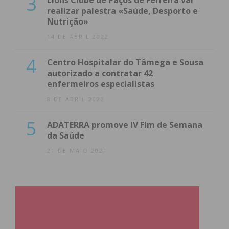
3
Lions Clube de Paços de Ferreira vai
realizar palestra «Saúde, Desporto e
Nutrição»
14 DE ABRIL 2022
4
Centro Hospitalar do Tâmega e Sousa
autorizado a contratar 42
enfermeiros especialistas
8 DE ABRIL 2022
5
ADATERRA promove IV Fim de Semana
da Saúde
21 DE MAIO 2021