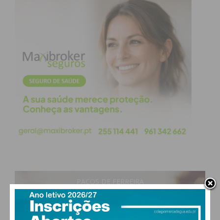
PAÇOS DE FERREIRA
28
°
clear sky
43% humidade