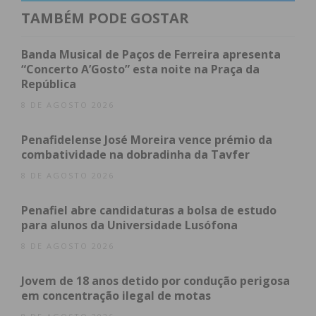
presidente da Câmara Municipal, até ao último dia
TAMBÉM PODE GOSTAR
do meu mandato, tudo farei para defender a
honradez, o profissionalismo e a classe dos nossos
Banda Musical de Paços de Ferreira apresenta
“Concerto A’Gosto” esta noite na Praça da
profissionais”, referiu.
República
E prosseguiu. “Queremos esclarecer, com rigor
8 DE AGOSTO 2026
técnico e institucional, quer as questões
Penafidelense José Moreira vence prémio da
relacionadas com a mobilidade interna, que
combatividade na dobradinha da Tavfer
aconteceram recentemente, quer a operação de
8 DE AGOSTO 2026
transferência de documentos para arquivo, que
deram azo à uma tomada de posição do Partido
Penafiel abre candidaturas a bolsa de estudo
Socialista”.
para alunos da Universidade Lusófona
8 DE AGOSTO 2026
Segundo o autarca, os dois procedimentos são
“comuns, legais e totalmente transparentes, sem
Jovem de 18 anos detido por condução perigosa
qualquer irregularidade”, ao contrário daquilo que
em concentração ilegal de motas
a oposição quis fazer, numa “tentativa de