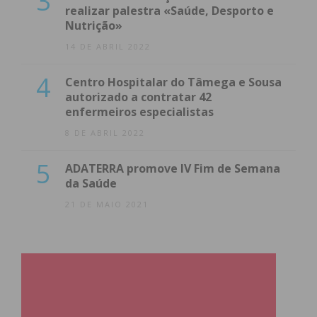
3
realizar palestra «Saúde, Desporto e
Nutrição»
14 DE ABRIL 2022
4
Centro Hospitalar do Tâmega e Sousa
autorizado a contratar 42
enfermeiros especialistas
Subscreva a newsletter do
8 DE ABRIL 2022
Imediato
5
ADATERRA promove IV Fim de Semana
Assine nossa newsletter por e-mail e
da Saúde
obtenha de forma regular a informação
21 DE MAIO 2021
atualizada.
Eu li e concordo com os
termos e