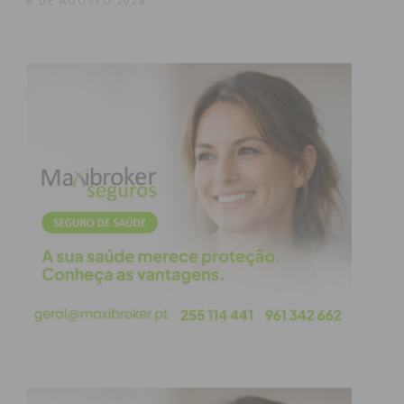
8 DE AGOSTO 2026
manipulação”, sobretudo no caso da transferência
de documentos do arquivo, “com imagens filmadas
pelo líder do Partido Socialista”. “Nos 50 anos de
democracia, nunca se viu coisa tão absolutamente
extraordinária”, referiu, convidando os jornalistas a
deslocarem-se ao Ecocentro, onde estes se
encontram para serem triados pelos técnicos do
arquivo.
Debruçando sobre as questões levantadas sobre
os contratos e a mobilidade interna, assunto que
disse foi tratado pela oposição “com uma grande
ligeireza, inclusive, ofendendo pessoas concretas,
cujos nomes foram referidos, de uma forma que é
totalmente e absolutamente censurada”, o autarca
de Penafiel assegurou que a política de mobilidade