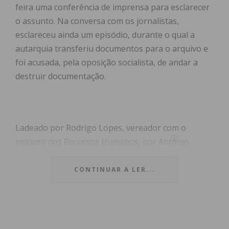
feira uma conferência de imprensa para esclarecer
o assunto. Na conversa com os jornalistas,
esclareceu ainda um episódio, durante o qual a
autarquia transferiu documentos para o arquivo e
foi acusada, pela oposição socialista, de andar a
destruir documentação.
Ladeado por Rodrigo Lopes, vereador com o
pelouro dos Recursos Humanos, por António
Barbeitos, diretor municipal, assim como por Jorge
Alves e Manuel Fernando, respetivamente diretores
CONTINUAR A LER...
dos departamentos de Obras e dos Recursos
Humanos, Antonino de Sousa assumiu que decidiu
convocar a conferência de imprensa para defender
os trabalhadores do município. “Enquanto eu for