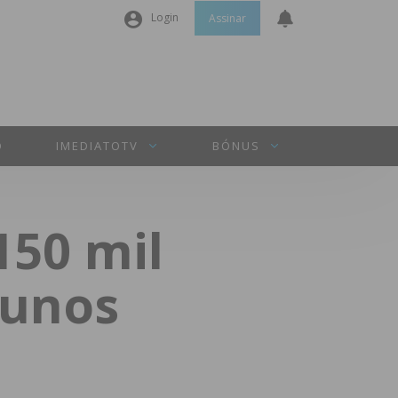
Login
Assinar
Nome de utilizador ou email
*
Senha
*
O
IMEDIATOTV
BÓNUS
Manter sessão
150 mil
INICIAR SESSÃO
lunos
Perdeu a sua senha?