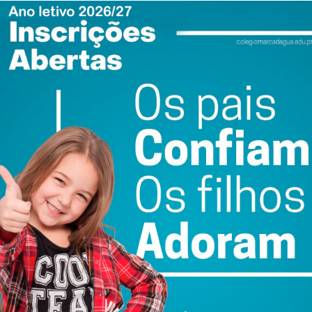
e Penafiel adota, para dar resposta, imediata, aos
ia da COVID 19. Recorde-se que já anteriormente a
 com 25 medidas de apoio às famílias e empresas locais,
nos lares de terceira idade do concelho, entre outras.
ewsletter do Imediato
ail e obtenha de forma regular a informação
atualizada.
do com os
termos e condições