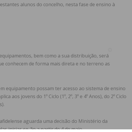
estantes alunos do concelho, nesta fase de ensino à
 equipamentos, bem como a sua distribuição, será
e conhecem de forma mais direta e no terreno as
 sem equipamento possam ter acesso ao sistema de ensino
ca aos jovens do 1º Ciclo (1º, 2º, 3º e 4º Anos), do 2º Ciclo
s).
afidelense aguarda uma decisão do Ministério da
as iniciar-se-ão a partir de 4 de maio.