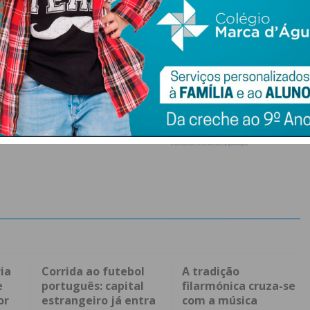
ia
Corrida ao futebol
A tradição
e
português: capital
filarmónica cruza-se
or
estrangeiro já entra
com a música