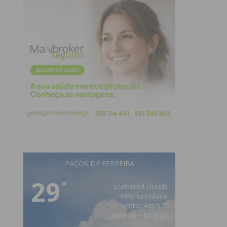
PAÇOS DE FERREIRA
29
°
scattered clouds
44% humidade
vento: 4m/s O
MAX 29 • MIN 28