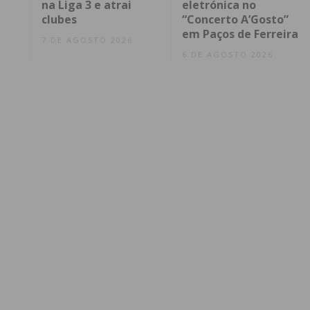
na Liga 3 e atrai
eletrónica no
clubes
“Concerto A’Gosto”
em Paços de Ferreira
7 DE AGOSTO 2026
6 DE AGOSTO 2026