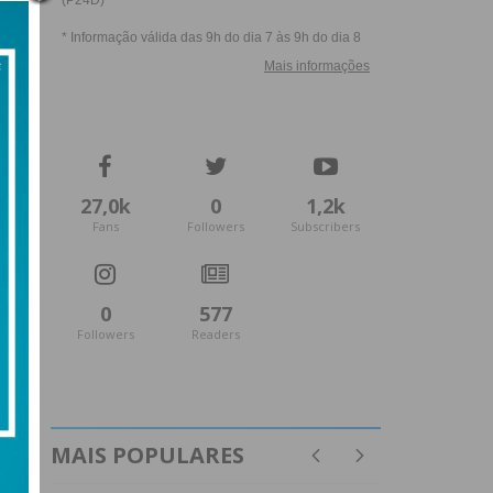
27,0k
0
1,2k
Fans
Followers
Subscribers
0
577
Followers
Readers
MAIS POPULARES