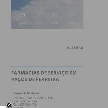
29
27
28
29
°
°
°
°
SEX
SÁB
DOM
SEG
ALTERAR
FARMACIAS DE SERVIÇO EM
PAÇOS DE FERREIRA