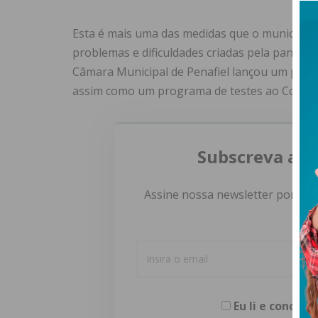
Esta é mais uma das medidas que o município d
problemas e dificuldades criadas pela pandem
Câmara Municipal de Penafiel lançou um plano
assim como um programa de testes ao Covid-19 
Subscreva a n
Assine nossa newsletter por e-m
Eu li e concor