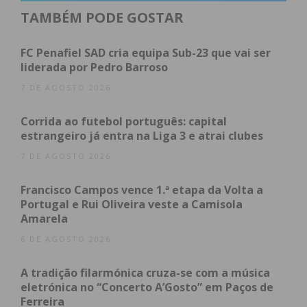
de metade” do previsto, “o que mostra que o
TAMBÉM PODE GOSTAR
orçamento era inflacionado e irreal”. “Peço mais
humildade quando nos criticarem porque afinal
FC Penafiel SAD cria equipa Sub-23 que vai ser
tínhamos razão”, referiu.
liderada por Pedro Barroso
7 DE AGOSTO 2026
Carlos Pinto, da bancada da Coligação Penafiel
Quer refutou os argumentos do adversário político
Corrida ao futebol português: capital
estrangeiro já entra na Liga 3 e atrai clubes
e acusou os socialistas de “em vez de se
preocuparem com o essencial, com o que se fez de
7 DE AGOSTO 2026
muito positivo e de se agarrar ao acessório”. “Só se
Francisco Campos vence 1.ª etapa da Volta a
agarra à execução”, referiu, falando de contas
Portugal e Rui Oliveira veste a Camisola
certas, equilibradas, com uma margem folgadíssima
Amarela
de quase 15 milhões de euros”.
6 DE AGOSTO 2026
E falou da “maior receita de sempre” que a Câmara
A tradição filarmónica cruza-se com a música
teve, de mais de 82 milhões de euros, sendo mais
eletrónica no “Concerto A’Gosto” em Paços de
Ferreira
de 15.6 milhões de euros de receita de capital,