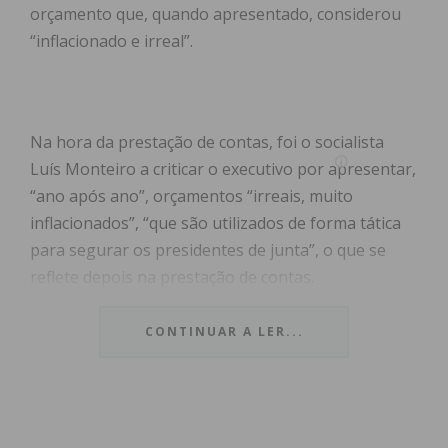
orçamento que, quando apresentado, considerou
“inflacionado e irreal”.
Na hora da prestação de contas, foi o socialista
Luís Monteiro a criticar o executivo por apresentar,
“ano após ano”, orçamentos “irreais, muito
inflacionados”, “que são utilizados de forma tática
para segurar os presidentes de junta”, o que se
reflete depois na prestação de contas.
Particularizando, recordou o orçamento
CONTINUAR A LER...
apresentado que dizia que iam ser executados 129
milhões e que, agora, na prestação de contas, a
execução foi apenas de 80 milhões, ou seja, 60%.
Falou ainda do investimento, que ficou em “menos