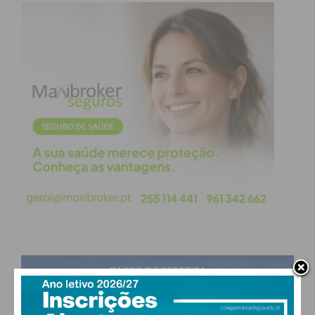
Presidente”.
Em resposta a Luís Monteiro, falou da execução
orçamental abaixo dos 85%, tendo sido do lado da
receita de 67,7% e do lado da despesa de 71,5%.
“Mas quais são as consequências para os
penafidelenses, para as juntas, para a Câmara?
Nenhumas”, assegurou, justificando a necessidade
de inflacionar os valores para poder realizar obras.
Também Pedro Cepeda quis responder aos
socialistas e deixar, também ele, alguns dados
relevantes. Falou das despesas de capital, que
foram em 2025 de 32.7 milhões de euros, – “o maior
número de investimento absoluto – registando um
PAÇOS DE FERREIRA
aumento de 70% face ao ano de 2024. “Isto resulta
30
°
de uma estratégia de desenvolvimento nas nossas
scattered clouds