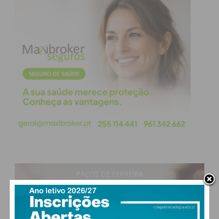
sistema solar térmico, constituído por 116 painéis.
As piscinas contam ainda como uma caldeira a
biomassa, entre outras medidas de melhoria da
eficiência energética e do conforto para os utentes
destes equipamentos.
Subscreva a newsletter do
Imediato
Assine nossa newsletter por e-mail e
obtenha de forma regular a informação
atualizada.
PAÇOS DE FERREIRA
25
°
clear sky
58% humidade
vento: 1m/s ONO