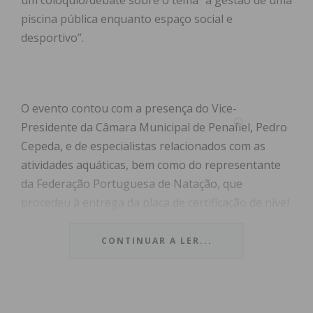
um colóquio/debate sobre o tema “a gestão de uma
piscina pública enquanto espaço social e
desportivo”.
O evento contou com a presença do Vice-
Presidente da Câmara Municipal de Penafiel, Pedro
Cepeda, e de especialistas relacionados com as
atividades aquáticas, bem como do representante
da Federação Portuguesa de Natação, que
procedeu à entrega da placa de certificação de nível
II da Escola Municipal de Natação de Penafiel.
CONTINUAR A LER...
De recordar, que o Complexo de Piscinas
Municipais de Penafiel foi inaugurado em
novembro de 1993, sendo ainda hoje uma