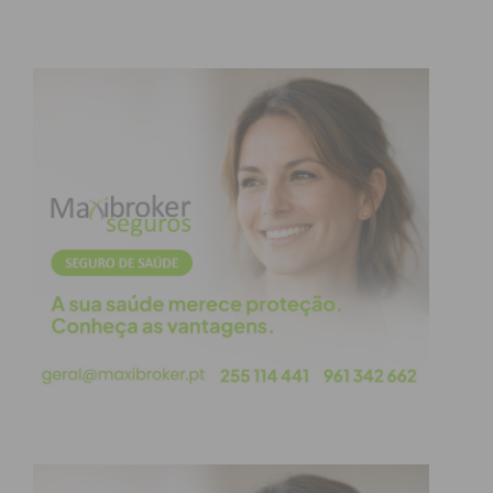
da receção e atendimento e dos balneários de
apoio ao público”.
Em setembro de 2016, foram inauguradas as novas
piscinas ao ar livre, construídas exatamente no
mesmo espaço exterior, com um tanque infantil e
um tanque maior com 26,8×12,5, dando maior
relevância às acessibilidades e à ampliação do
espaço verde circundante e de lazer passivo.
Mais recentemente, em fevereiro deste ano, foram
inauguradas as obras de requalificação referentes
à “promoção da eficiência energética”, com maior
incidência na cobertura exterior da nave,
substituída por uma estrutura mais eficiente
termicamente. As obras incidiram também na
substituição das caixilharias, e na instalação de um