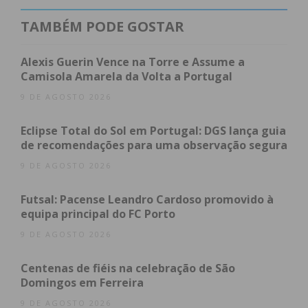
referência no concelho e na região.
TAMBÉM PODE GOSTAR
O município refere que no evento “foram alvo de
reconhecimento instituições e personalidades cujo
Alexis Guerin Vence na Torre e Assume a
contribuíram para o desenvolvimento
Camisola Amarela da Volta a Portugal
programático e organizacional das Piscinas”.
9 DE AGOSTO 2026
“Este equipamento continua a acolher milhares de
Eclipse Total do Sol em Portugal: DGS lança guia
de recomendações para uma observação segura
praticantes diferenciados, nomeadamente o
desporto sénior, o desporto adaptado, o desporto
9 DE AGOSTO 2026
escolar e o desporto de competição para além das
Futsal: Pacense Leandro Cardoso promovido à
atividades lúdicas e de lazer com caráter individual”.
equipa principal do FC Porto
A autarquia menciona que “em 2013, no âmbito da
9 DE AGOSTO 2026
requalificação urbana das Lajes, as instalações
Centenas de fiéis na celebração de São
foram alvo de melhoramentos ao nível das
Domingos em Ferreira
acessibilidades, da estrutura da fachada principal,
9 DE AGOSTO 2026