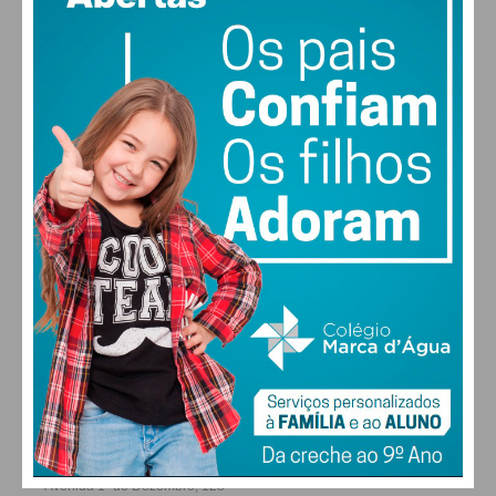
MAX 25 • MIN 25
Eu li e concordo com os
termos e
condições
29
31
31
32
°
°
°
°
SEG
TER
QUA
QUI
ALTERAR
FARMACIAS DE SERVIÇO EM PAÇOS DE
FERREIRA