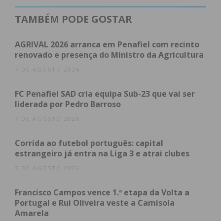
TAMBÉM PODE GOSTAR
Subscreva a newsletter do
AGRIVAL 2026 arranca em Penafiel com recinto
renovado e presença do Ministro da Agricultura
Imediato
7 DE AGOSTO 2026
Assine nossa newsletter por e-mail e
FC Penafiel SAD cria equipa Sub-23 que vai ser
obtenha de forma regular a informação
liderada por Pedro Barroso
atualizada.
7 DE AGOSTO 2026
Corrida ao futebol português: capital
estrangeiro já entra na Liga 3 e atrai clubes
7 DE AGOSTO 2026
Eu li e concordo com os
termos e
condições
Francisco Campos vence 1.ª etapa da Volta a
Portugal e Rui Oliveira veste a Camisola
Amarela