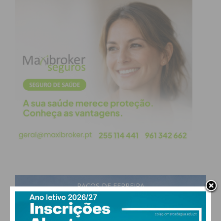
PAÇOS DE FERREIRA
29
°
scattered clouds
44% humidade