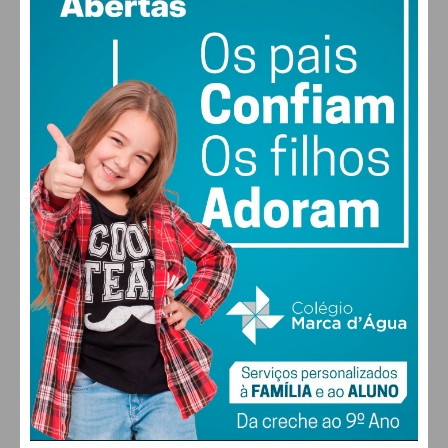
vento: 4m/s O
MAX 29 • MIN 28
29
27
28
29
°
°
°
°
SEX
SÁB
DOM
SEG
ALTERAR
FARMACIAS DE SERVIÇO EM PAÇOS DE
FERREIRA