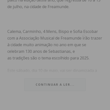
palco na edição deste ano, que regressa de 10 a 15
de julho, na cidade de Freamunde.
Calema, Carminho, 4 Mens, Bispo e Sofia Escobar
com a Associação Musical de Freamunde irão trazer
à cidade muito animação no ano em que se
celebram 130 anos de Sebastianas, e
as tradições são o tema escolhido para 2025.
Este sábado, dia 10 de maio, vai ser dinamizada a
festa We Are The 90´s! Show by Revenge of the 90
´s, no Pavilhão das Sebastianas.
CONTINUAR A LER...
No domingo, dia 11 de maio, vai ser dinamizado um
Grande Leilão, a partir das 14h00, no centro da
cidade.