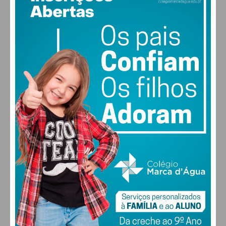
30
°
scattered clouds
39% humidade
vento: 4m/s O
MAX 30 • MIN 28
30
27
28
29
°
°
°
°
SEX
SÁB
DOM
SEG
ALTERAR
FARMACIAS DE SERVIÇO EM PAÇOS DE
FERREIRA