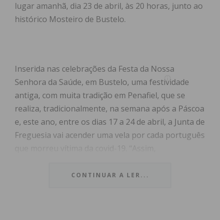
lugar amanhã, dia 23 de abril, às 20 horas, junto ao
histórico Mosteiro de Bustelo.
Inserida nas celebrações da Festa da Nossa
Senhora da Saúde, em Bustelo, uma festividade
antiga, com muita tradição em Penafiel, que se
realiza, tradicionalmente, na semana após a Páscoa
e, este ano, entre os dias 17 a 24 de abril, a Junta de
Freguesia vai acender uma vela por cada português
que morreu vítima da covid-19. “Assim,
simbolicamente, com grande sentido de compaixão,
mas também com fé e esperança, vão ser acesas
CONTINUAR A LER...
mais de vinte e uma mil velas para lembrar e
homenagear as muitas vidas e rostos que se
perderam no combate a esta pandemia que