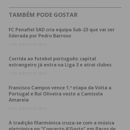
assolou Portugal e o Mundo”, refere fonte da
autarquia.
TAMBÉM PODE GOSTAR
A Procissão de Velas vai percorrer a área
FC Penafiel SAD cria equipa Sub-23 que vai ser
circundante do Mosteiro de Bustelo, que estará
liderada por Pedro Barroso
iluminada com milhares de velas e será antecedida
7 DE AGOSTO 2026
por uma missa.
Corrida ao futebol português: capital
estrangeiro já entra na Liga 3 e atrai clubes
“A pandemia da covid-19 fez-nos constatar de que,
todos juntos, com a humanidade e solidariedade,
7 DE AGOSTO 2026
conseguimos ser mais fortes do que qualquer
Francisco Campos vence 1.ª etapa da Volta a
desafio. Nestes tempos, apesar de distantes
Portugal e Rui Oliveira veste a Camisola
fisicamente, estivemos mais unidos do que nunca
Amarela
nesta luta, que, felizmente, parece agora ter fim à
6 DE AGOSTO 2026
vista”, referiu Joaquim Pedroso, presidente da Junta
de Freguesia de Bustelo, acrescentando que “é, no
A tradição filarmónica cruza-se com a música
entanto, impossível seguirmos em frente sem
eletrónica no “Concerto A’Gosto” em Paços de