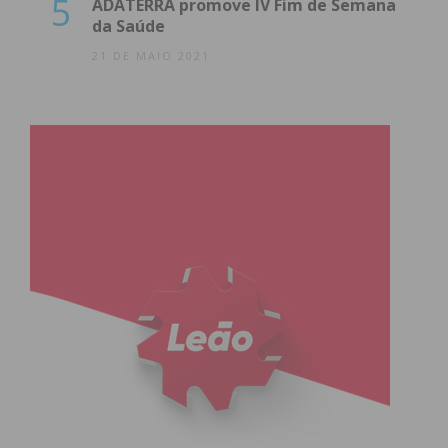
5
ADATERRA promove IV Fim de Semana
Grande Porto. Foi
vereadora na Câmara
da Saúde
Municipal do Porto
(2021-2025) e mantém
21 DE MAIO 2021
uma presença ativa na estrutura nacional do
PSD, integrando o seu Conselho Nacional.
O Reforço Não-Executivo
Para garantir a ligação aos 22 municípios servidos
pela rede, a administração conta com dois nomes
do panorama autárquico regional:
António Bragança Fernandes:
Ex-presidente
da
Câmara Municipal da Maia
, com
experiência na gestão de território e
infraestruturas.
Joana Felício:
Antiga vice-presidente da
Câmara Municipal de Matosinhos