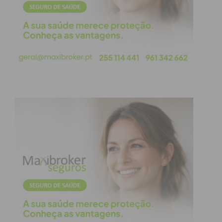
“Este ciclo será marcado pela
capacidade de antecipar e
responder a contextos cada
vez mais exigentes”, afirmou
o novo presidente, alinhando
a estratégia da empresa com
as políticas públicas de
ambiente e energia.
Resultados históricos em
2025