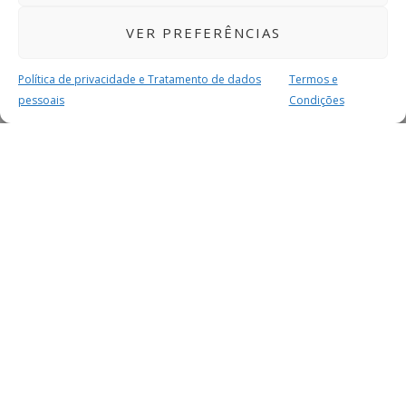
VER PREFERÊNCIAS
Política de privacidade e Tratamento de dados
Termos e
pessoais
Condições
MAIS PARA SI
FACEBOOK
TWITTER
YOUTUBE
INSTAGRAM
READERS
SERVIÇOS