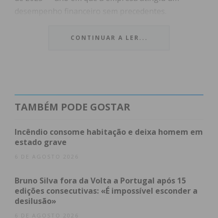
desempenho financeiro sem precedentes.
A acompanhar Coimbra na nova administração
CONTINUAR A LER...
estarão
Fernando Vasconcelos
, no cargo de Vice-
Presidente, e
Mariana Ferreira Macedo
, como
Vogal Executiva.
Índice
TAMBÉM PODE GOSTAR
Um mandato focado na resiliência e inovação
Incêndio consome habitação e deixa homem em
Resultados históricos em 2025
estado grave
O perfil da nova administração da AdDP
A Liderança Executiva: Técnica e Política
6 DE AGOSTO 2026
O Reforço Não-Executivo
Subscreva a newsletter do Imediato
Bruno Silva fora da Volta a Portugal após 15
edições consecutivas: «É impossível esconder a
Um mandato focado na
desilusão»
6 DE AGOSTO 2026