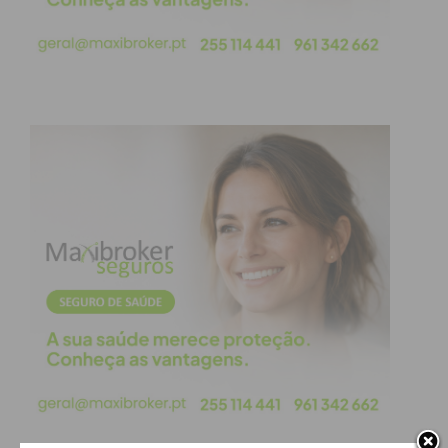
A empresa apela agora a qualquer pessoa que
tenha avistado movimentos suspeitos nas
imediações do parque — incluindo viaturas ou
indivíduos estranhos — para que envie
informações por mensagem privada ou contacte as
autoridades, de forma a ajudar na investigação.
Subscreva a newsletter do
Imediato
Assine nossa newsletter por e-mail e
obtenha de forma regular a informação
atualizada.