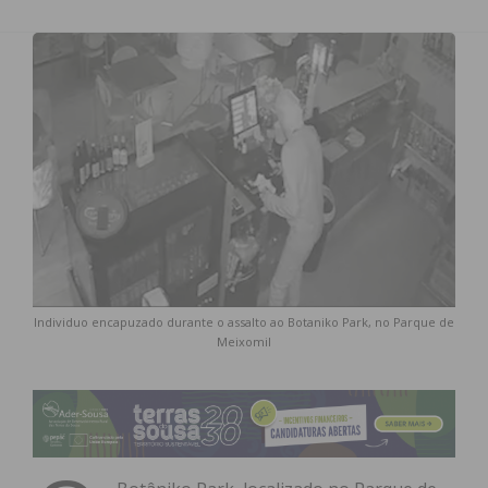
Individuo encapuzado durante o assalto ao Botaniko Park, no Parque de
Meixomil