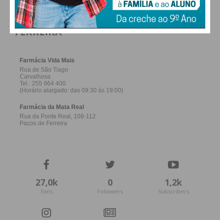
FARMACIAS DE SERVIÇO EM PAÇOS DE
FERREIRA
27,0k
0
1,2k
Fans
Followers
Subscribers