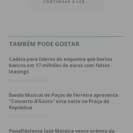
CONTINUAR A LER...
Reprodutor
de
vídeo
TAMBÉM PODE GOSTAR
Cadeia para líderes do esquema que burlou
00:00
00:49
bancos em 17 milhões de euros com falsos
leasings
8 DE AGOSTO 2026
Índice
Banda Musical de Paços de Ferreira apresenta
Apelo à população e reação da gerência
“Concerto A’Gosto” esta noite na Praça da
Subscreva a newsletter do Imediato
República
Apelo à população e reação da
8 DE AGOSTO 2026
gerência
Penafidelense José Moreira vence prémio da