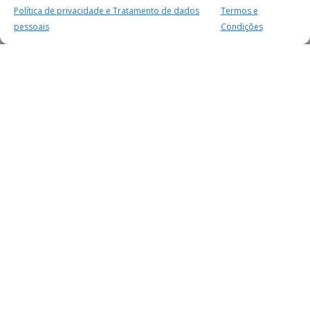
Política de privacidade e Tratamento de dados
Termos e
pessoais
Condições
MAIS PARA SI
FACEBOOK
TWITTER
YOUTUBE
INSTAGRAM
READERS
SERVIÇOS
SOBRE NÓS