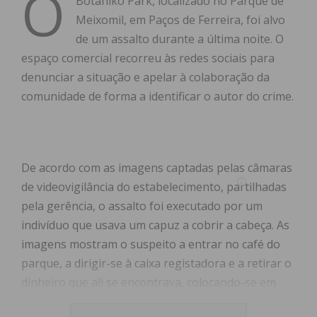
O
Botâniko Park, localizado no Parque de
Meixomil, em Paços de Ferreira, foi alvo
de um assalto durante a última noite. O
espaço comercial recorreu às redes sociais para
denunciar a situação e apelar à colaboração da
comunidade de forma a identificar o autor do crime.
De acordo com as imagens captadas pelas câmaras
de videovigilância do estabelecimento, partilhadas
pela gerência, o assalto foi executado por um
indivíduo que usava um capuz a cobrir a cabeça. As
imagens mostram o suspeito a entrar no café do
parque, a dirigir-se à caixa registadora e a retirar o
dinheiro que ali se encontrava, colocando-se em
fuga logo de seguida.