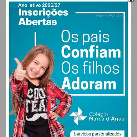
PAÇOS DE FERREIRA
Eu li e concordo com os
termos e
18
°
condições
few clouds
88% humidade
vento: 1m/s SSO
MAX 20 • MIN 18
26
28
30
31
°
°
°
°
DOM
SEG
TER
QUA
ALTERAR