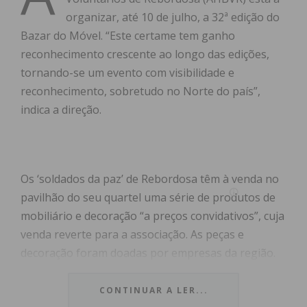
organizar, até 10 de julho, a 32ª edição do
Bazar do Móvel. “Este certame tem ganho
reconhecimento crescente ao longo das edições,
tornando-se um evento com visibilidade e
reconhecimento, sobretudo no Norte do país”,
indica a direção.
Os ‘soldados da paz’ de Rebordosa têm à venda no
pavilhão do seu quartel uma série de produtos de
mobiliário e decoração “a preços convidativos”, cuja
venda reverte para a associação. As peças e
decoração foram doadas por empresas da região.
“De grande magnitude para a associação, o Bazar
CONTINUAR A LER...
do Móvel tem seguido o seu conceito tradicional,