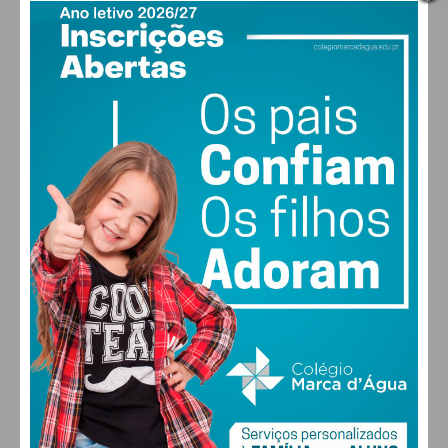
PAÇOS DE FERREIRA
17
°
clear sky
77% humidade
vento: 1m/s E
MAX 17 • MIN 17
30
28
27
29
°
°
°
°
SEX
SÁB
DOM
SEG
ALTERAR