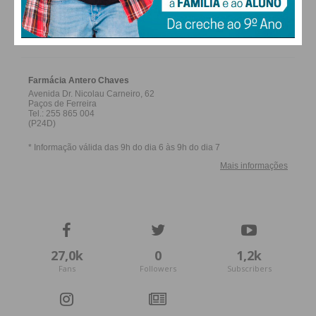
FARMACIAS DE SERVIÇO EM PAÇOS DE
FERREIRA
27,0k
0
1,2k
Fans
Followers
Subscribers