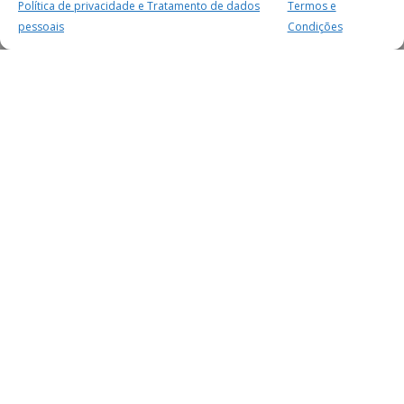
Política de privacidade e Tratamento de dados
Termos e
pessoais
Condições
MAIS PARA SI
FACEBOOK
TWITTER
YOUTUBE
INSTAGRAM
READERS
SERVIÇOS
SOBRE NÓS