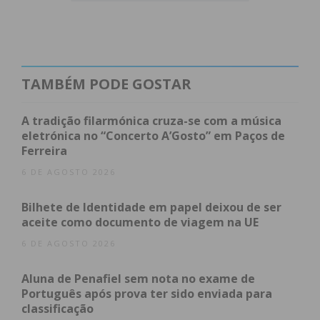
sendo suportado pelos especiais contributos das
empresas circundantes, maioritariamente no setor
do mobiliário, que de facto identificam a nossa
região e a temática do bazar”, esclarece a
AHBVR
.
TAMBÉM PODE GOSTAR
Segundo a associação humanitária, o objetivo é
A tradição filarmónica cruza-se com a música
angariar fundos para permitir “o avanço da
eletrónica no “Concerto A’Gosto” em Paços de
Ferreira
qualidade do serviço prestado, a possibilidade de
aquisição de materiais de formação, de socorro e
6 DE AGOSTO 2026
parte da sua rigorosa manutenção”.
Bilhete de Identidade em papel deixou de ser
aceite como documento de viagem na UE
6 DE AGOSTO 2026
Subscreva a newsletter do
Imediato
Aluna de Penafiel sem nota no exame de
Português após prova ter sido enviada para
classificação
Assine nossa newsletter por e-mail e