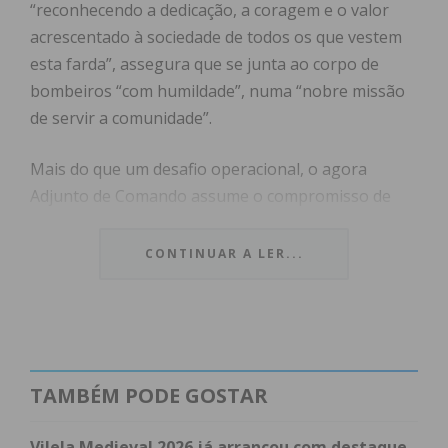
“reconhecendo a dedicação, a coragem e o valor
acrescentado à sociedade de todos os que vestem
esta farda”, assegura que se junta ao corpo de
bombeiros “com humildade”, numa “nobre missão
de servir a comunidade”.
Mais do que um desafio operacional, o agora
Adjunto de Comando assume o compromisso de
“trabalhar com empenho e abnegação, respeito e
espírito de equipa, contribuindo para a segurança e
CONTINUAR A LER...
bem-estar de todos.”
Convicto da “qualidade dos Bombeiros que comigo
servirão”, José Nogueira destacou as suas
“esperanças que amanhã, seremos um pouco mais
TAMBÉM PODE GOSTAR
fortes do que ontem.”
Vilela Medieval 2026 já arrancou com destaque