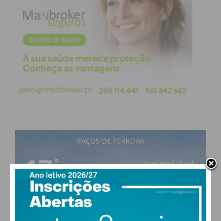
PAÇOS DE FERREIRA
17
°
scattered clouds
92% humidade
vento: 1m/s E
MAX 17 • MIN 17