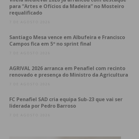
para “Artes e Ofícios da Madeira” no Mosteiro
requalificado
7 DE AGOSTO 2026
Santiago Mesa vence em Albufeira e Francisco
Campos fica em 5º no sprint final
Subscreva a newsletter do
7 DE AGOSTO 2026
Imediato
AGRIVAL 2026 arranca em Penafiel com recinto
renovado e presença do Ministro da Agricultura
Assine nossa newsletter por e-mail e
obtenha de forma regular a informação
7 DE AGOSTO 2026
atualizada.
FC Penafiel SAD cria equipa Sub-23 que vai ser
liderada por Pedro Barroso
7 DE AGOSTO 2026
Eu li e concordo com os
termos e