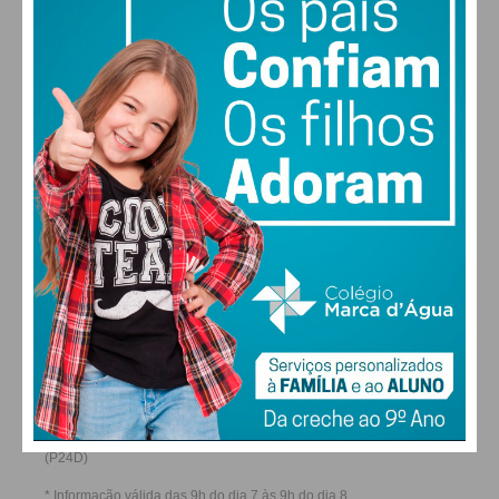
28
27
28
29
°
°
°
°
SÁB
DOM
SEG
TER
ALTERAR
FARMACIAS DE SERVIÇO EM PAÇOS DE
FERREIRA