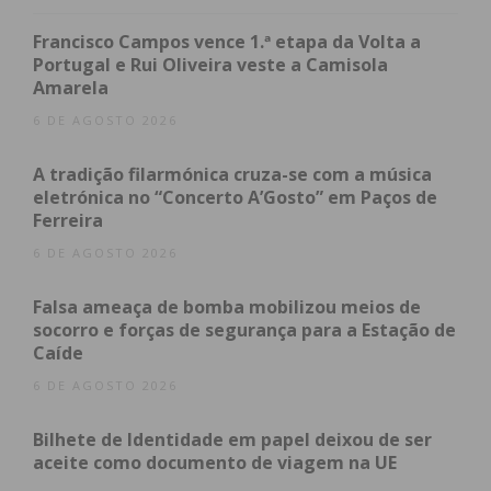
“uma palavra de agradecimento a todos os
familiares, amigos, colegas e população que
Francisco Campos vence 1.ª etapa da Volta a
apoiaram as nossas equipas ao longo desta
Portugal e Rui Oliveira veste a Camisola
Amarela
jornada e que marcaram presença no quartel para
lhes proporcionar uma receção tão calorosa e
6 DE AGOSTO 2026
merecida”.
A tradição filarmónica cruza-se com a música
eletrónica no “Concerto A’Gosto” em Paços de
Ferreira
Subscreva a newsletter do
6 DE AGOSTO 2026
Imediato
Falsa ameaça de bomba mobilizou meios de
socorro e forças de segurança para a Estação de
Assine nossa newsletter por e-mail e
Caíde
obtenha de forma regular a informação
6 DE AGOSTO 2026
atualizada.
Bilhete de Identidade em papel deixou de ser
aceite como documento de viagem na UE