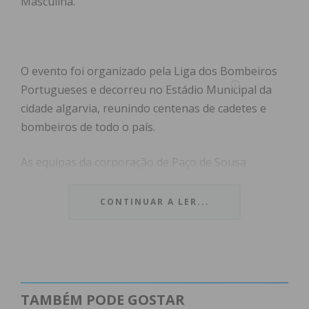
Masculina.
O evento foi organizado pela Liga dos Bombeiros
Portugueses e decorreu no Estádio Municipal da
cidade algarvia, reunindo centenas de cadetes e
bombeiros de todo o país.
As equipas da corporação de Paço de Sousa
estiveram em destaque, conquistando o mais alto
lugar do pódio, um resultado que reflete “o
CONTINUAR A LER...
empenho, a dedicação, o espírito de equipa e o
trabalho desenvolvido por todos os elementos
envolvidos”, refere a corporação.
Face aos sucessos alcançados, a corporação deixa
TAMBÉM PODE GOSTAR