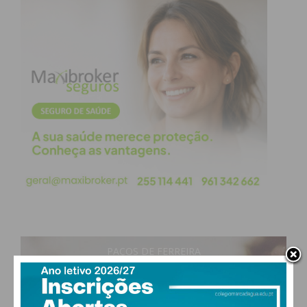
PAÇOS DE FERREIRA
26
°
clear sky
59% humidade