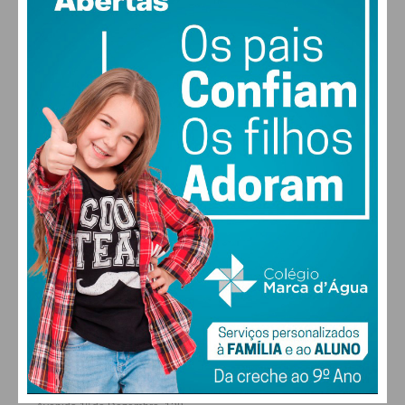
vento: 1m/s O
MAX 26 • MIN 26
30
28
28
29
°
°
°
°
SEX
SÁB
DOM
SEG
ALTERAR
FARMACIAS DE SERVIÇO EM PAÇOS DE
FERREIRA