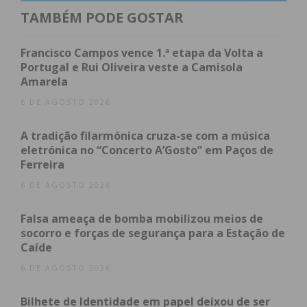
agora esperamos dar início à construção do novo
TAMBÉM PODE GOSTAR
quartel”. A esperança é que o projeto, que
representa um investimento de 1,6 milhões de
Francisco Campos vence 1.ª etapa da Volta a
euros, arranque ainda este ano.
Portugal e Rui Oliveira veste a Camisola
Em dia de aniversário, Alexandre Almeida,
Amarela
presidente da Câmara Municipal de Paredes,
6 DE AGOSTO 2026
marcou a comemoração das bodas de ouro da
instituição com o reforço da verba, em 50 mil euros,
A tradição filarmónica cruza-se com a música
para a construção do novo quartel. A autarquia
eletrónica no “Concerto A’Gosto” em Paços de
Ferreira
celebrou um protocolo com a associação, que prevê
o apoio financeiro do município de mais de 249 mil
6 DE AGOSTO 2026
euros para a execução das obras.
Falsa ameaça de bomba mobilizou meios de
socorro e forças de segurança para a Estação de
Com 50 anos de história, a Associação Humanitária
Caíde
dos Bombeiros Voluntários de Lordelo está,
6 DE AGOSTO 2026
segundo o presidente “forte e conta com o apoio
da comunidade”. Adquiriu recentemente uma auto
Bilhete de Identidade em papel deixou de ser