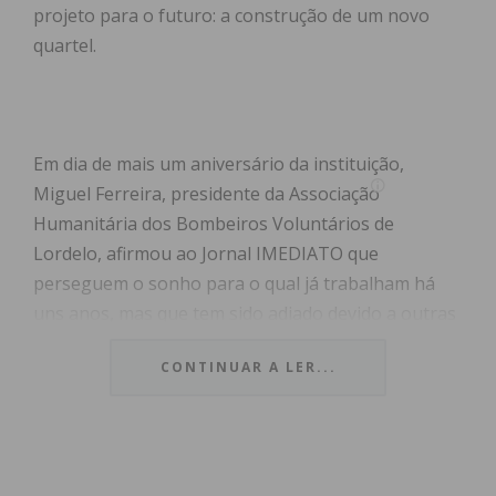
projeto para o futuro: a construção de um novo
quartel.
Em dia de mais um aniversário da instituição,
Miguel Ferreira, presidente da Associação
Humanitária dos Bombeiros Voluntários de
Lordelo, afirmou ao Jornal IMEDIATO que
perseguem o sonho para o qual já trabalham há
uns anos, mas que tem sido adiado devido a outras
necessidades, caso da formação e da renovação da
CONTINUAR A LER...
frota automóvel.
Agora, a expetativa é que seja concretizado em
breve. “Já temos um parque automóvel suficiente e