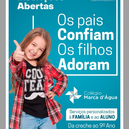
18
°
clear sky
81% humidade
vento: 1m/s ESE
MAX 18 • MIN 18
29
30
27
29
°
°
°
°
SEX
SÁB
DOM
SEG
ALTERAR
FARMACIAS DE SERVIÇO EM PAÇOS DE
FERREIRA