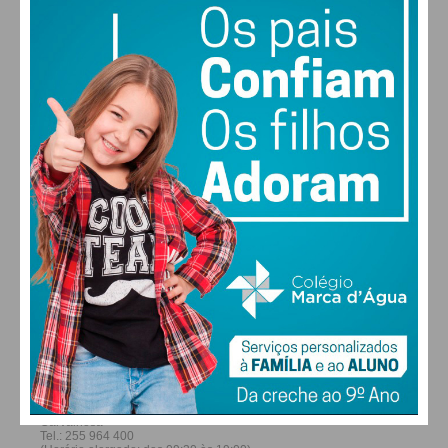
29
26
28
30
°
°
°
°
SÁB
DOM
SEG
TER
ALTERAR
FARMACIAS DE SERVIÇO EM PAÇOS DE
FERREIRA