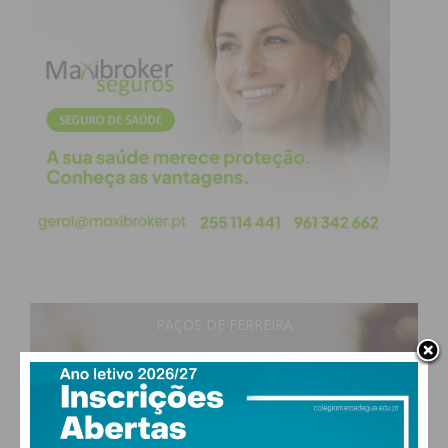
Eu li e concordo com os
termos e
condições
PAÇOS DE FERREIRA
29
°
clear sky
51% humidade
vento: 5m/s OSO
MAX 29 • MIN 28