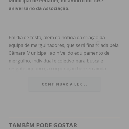
Municipal de Penafiel, no âmbito do 103.º
aniversário da Associação.
Em dia de festa, além da notícia da criação da
equipa de mergulhadores, que será financiada pela
Câmara Municipal, ao nível do equipamento de
mergulho, individual e coletivo para busca e
resgate aquático, a corporação benzeu ainda
primeira viatura totalmente elétrica, oferecida
pelas empresas GJR Pirotecnia e Explosivos,
CONTINUAR A LER...
empresa de Rio de Moinhos e pelo Grupo Basgest
– Brochados & Associados, Consultoria e Gestão de
Empresas, Lda, com sede em Penafiel. Houve ainda
distinções e promoções, com 14 bombeiros a
passarem à categoria de bombeiros de segunda e
TAMBÉM PODE GOSTAR