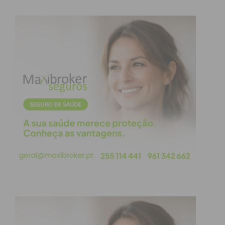
“uma capacidade de resposta muito grande”. “Fico
muito mais descansado, tendo em conta a nossa
localização, agora sei que tenho uma equipa
capacitada para o socorro aquático”, concluiu o
comandante.
Subscreva a newsletter do
Imediato
Assine nossa newsletter por e-mail e
obtenha de forma regular a informação
atualizada.