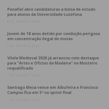
quatro soldados da paz promovidos à categoria de
subchefe.
Penafiel abre candidaturas a bolsa de estudo
para alunos da Universidade Lusófona
Filipe Almeida, comandante da corporação,
8 DE AGOSTO 2026
manifestou a sua satisfação pelo reforço de meios,
Jovem de 18 anos detido por condução perigosa
em particular pela equipa de mergulhadores, já que
em concentração ilegal de motas
a corporação se situa na zona ribeirinha do
8 DE AGOSTO 2026
concelho, necessitando de pedir apoio externo
quando é chamada para alguma ocorrência
Vilela Medieval 2026 já arrancou com destaque
aquática. “Foi uma boa notícia, ficamos com mais
para “Artes e Ofícios da Madeira” no Mosteiro
uma valência, e ficamos muito mais capacitados e
requalificado
preparados para qualquer situação, sem ter que
7 DE AGOSTO 2026
recorrer a outras corporações”, referiu.
Santiago Mesa vence em Albufeira e Francisco
Agora, com 10 mergulhadores, duas embarcações e
Campos fica em 5º no sprint final
16 operacionais com carta de condução de
7 DE AGOSTO 2026
embarcação de socorro, a corporação passa a ter