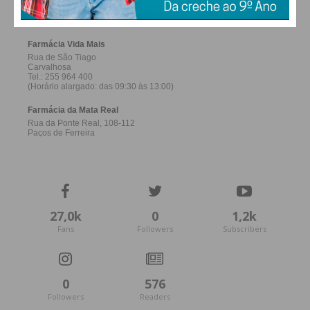
FERREIRA
27,0k
0
1,2k
Fans
Followers
Subscribers
0
576
Followers
Readers