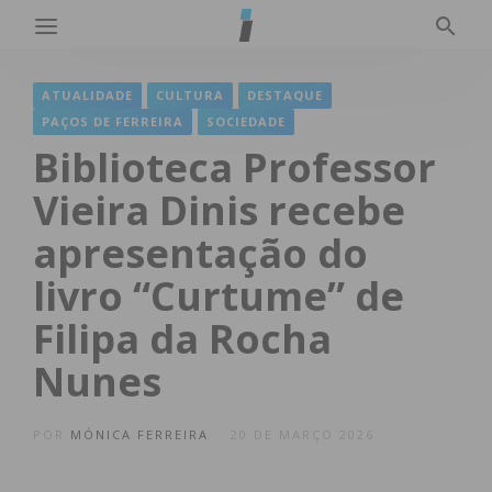
ATUALIDADE
CULTURA
DESTAQUE
PAÇOS DE FERREIRA
SOCIEDADE
Biblioteca Professor
Vieira Dinis recebe
apresentação do
livro “Curtume” de
Filipa da Rocha
Nunes
POR
MÓNICA FERREIRA
20 DE MARÇO 2026