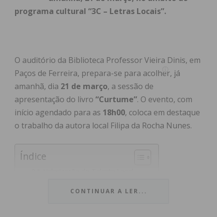
programa cultural “3C – Letras Locais”.
O auditório da Biblioteca Professor Vieira Dinis, em
Paços de Ferreira, prepara-se para acolher, já
amanhã, dia
21 de março
, a sessão de
apresentação do livro
“Curtume”
. O evento, com
início agendado para as
18h00
, coloca em destaque
o trabalho da autora local Filipa da Rocha Nunes.
Índice
Valorização do Talento Local
Sobre o Evento
CONTINUAR A LER...
Subscreva a newsletter do Imediato