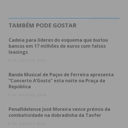
Valorização do Talento Local
A iniciativa surge integrada no programa
“3C –
Letras Locais”
, um projeto promovido pela
TAMBÉM PODE GOSTAR
Câmara Municipal de Paços de Ferreira. Esta
estratégia municipal visa não só dinamizar o
Cadeia para líderes do esquema que burlou
panorama literário do concelho, mas também
bancos em 17 milhões de euros com falsos
oferecer uma plataforma de visibilidade a autores
leasings
da região, promovendo o contacto direto entre os
8 DE AGOSTO 2026
criadores e a comunidade.
Banda Musical de Paços de Ferreira apresenta
“Concerto A’Gosto” esta noite na Praça da
Sobre o Evento
República
O quê:
Apresentação do livro “Curtume”
8 DE AGOSTO 2026
Autora:
Filipa da Rocha Nunes
Penafidelense José Moreira vence prémio da
Onde:
Auditório da Biblioteca Professor Vieira
combatividade na dobradinha da Tavfer
Dinis
8 DE AGOSTO 2026
Quando:
Amanhã, 21 de março, às 18h00