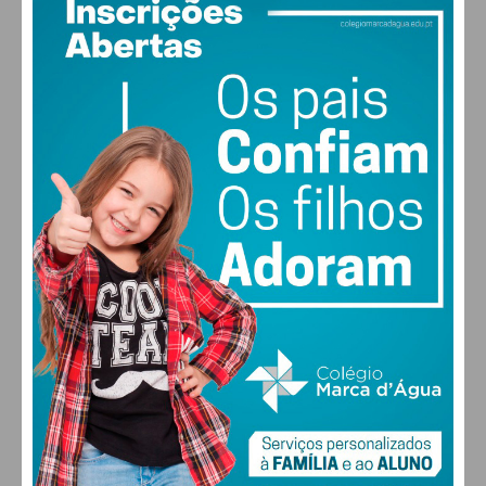
26
°
clear sky
58% humidade
vento: 5m/s O
MAX 26 • MIN 26
28
30
30
31
°
°
°
°
DOM
SEG
TER
QUA
ALTERAR
FARMACIAS DE SERVIÇO EM PAÇOS DE