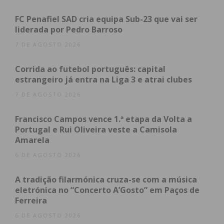
Índice
FC Penafiel SAD cria equipa Sub-23 que vai ser
O impacto da experiência direta
liderada por Pedro Barroso
O roteiro da visita
Uma parceria com meio século de história
7 DE AGOSTO 2026
Sustentabilidade: A ambição “Do Prado ao Prato”
Subscreva a newsletter do Imediato
Corrida ao futebol português: capital
estrangeiro já entra na Liga 3 e atrai clubes
O impacto da experiência
7 DE AGOSTO 2026
direta
Francisco Campos vence 1.ª etapa da Volta a
Portugal e Rui Oliveira veste a Camisola
Amarela
Numa era em que o fosso entre o consumidor
6 DE AGOSTO 2026
urbano e a origem dos alimentos é cada vez maior,
a Bel Portugal aposta na educação prática como
A tradição filarmónica cruza-se com a música
ferramenta de consciencialização.
eletrónica no “Concerto A’Gosto” em Paços de
Ferreira
6 DE AGOSTO 2026
“Criar oportunidades para que