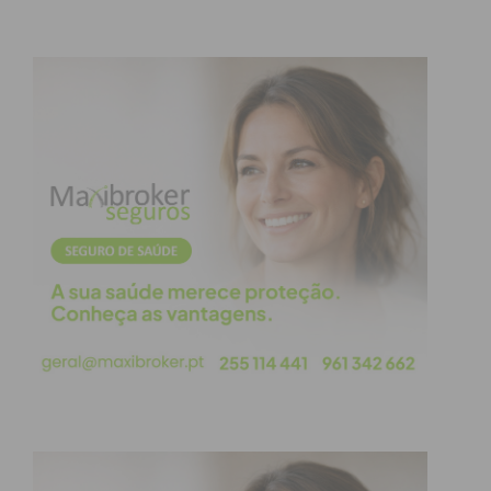
as crianças possam ver, no
terreno, como se produz um
alimento tão importante na
nossa alimentação e que é a
base do nosso queijo Limiano,
promovendo uma relação
mais informada e consciente
com a alimentação. A
experiência direta tem um
impacto muito maior do que
qualquer explicação teórica”,