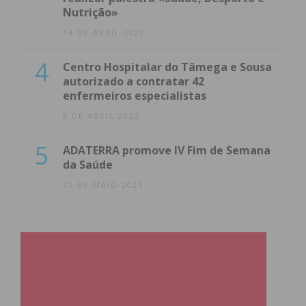
atualizada.
Nutrição»
14 DE ABRIL 2022
4
Centro Hospitalar do Tâmega e Sousa
autorizado a contratar 42
Eu li e concordo com os
termos e
enfermeiros especialistas
condições
8 DE ABRIL 2022
5
ADATERRA promove IV Fim de Semana
da Saúde
21 DE MAIO 2021