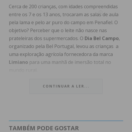
Cerca de 200 crianças, com idades compreendidas
entre os 7 e os 13 anos, trocaram as salas de aula
pela lama e pelo ar puro do campo em Penafiel. O
objetivo? Perceber que o leite não nasce nas
prateleiras dos supermercados. O
Dia Bel Campo
,
organizado pela Bel Portugal, levou as crianças a
uma exploração agrícola fornecedora da marca
Limiano
para uma manhã de imersão total no
mundo rural.
Provenientes de escolas da Área Metropolitana do
CONTINUAR A LER...
Porto, os alunos acompanharam todo o ciclo de
produção: desde o cuidado com os animais até ao
momento em que o leite está pronto para ser
transformado em queijo.
TAMBÉM PODE GOSTAR