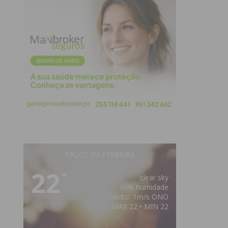
PAÇOS DE FERREIRA
22
°
clear sky
60% humidade
vento: 1m/s ONO
MAX 22 • MIN 22