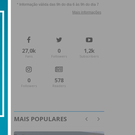
27,0k
0
1,2k
Fans
Followers
Subscribers
0
578
Followers
Readers
MAIS POPULARES