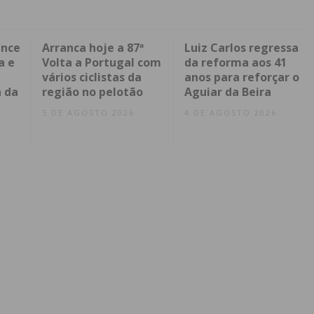
ence
Arranca hoje a 87ª
Luiz Carlos regressa
a e
Volta a Portugal com
da reforma aos 41
vários ciclistas da
anos para reforçar o
 da
região no pelotão
Aguiar da Beira
5 DE AGOSTO 2026
4 DE AGOSTO 2026