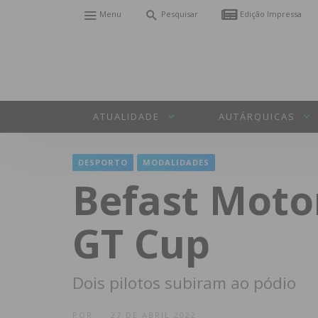
Menu
Pesquisar
Edição Impressa
ATUALIDADE
AUTÁRQUICAS
DESPORTO
MODALIDADES
Befast Moto
GT Cup
Dois pilotos subiram ao pódio
POR
27 DE ABRIL 2022