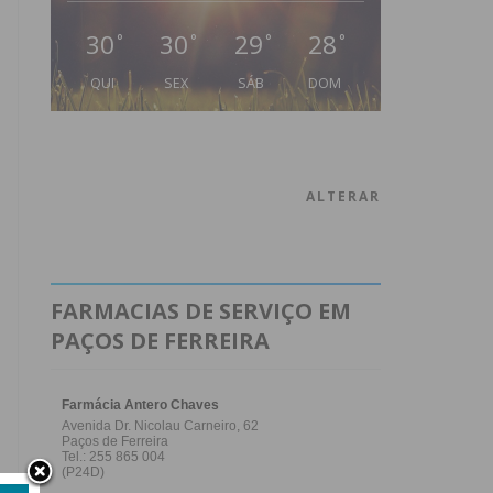
30
30
29
28
°
°
°
°
QUI
SEX
SÁB
DOM
ALTERAR
FARMACIAS DE SERVIÇO EM
PAÇOS DE FERREIRA