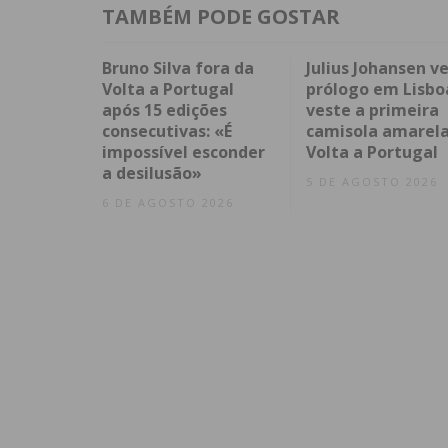
TAMBÉM PODE GOSTAR
Bruno Silva fora da
Julius Johansen v
Volta a Portugal
prólogo em Lisbo
após 15 edições
veste a primeira
consecutivas: «É
camisola amarela
impossível esconder
Volta a Portugal
a desilusão»
5 DE AGOSTO 2026
6 DE AGOSTO 2026