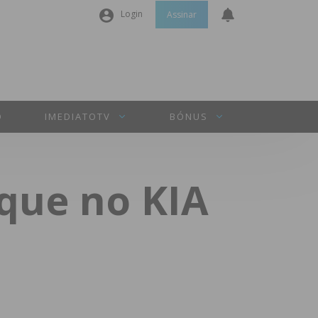
Login
Assinar
Nome de utilizador ou email
*
Senha
*
O
IMEDIATOTV
BÓNUS
Manter sessão
que no KIA
INICIAR SESSÃO
Perdeu a sua senha?