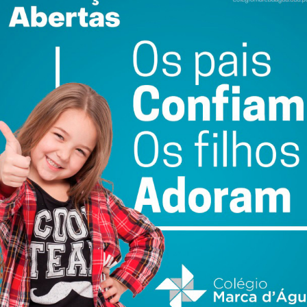
do com os
termos e condições