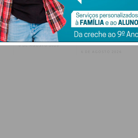
l
Francisco Campos
Bruno Silva fora da
l
vence 1.ª etapa da
Volta a Portugal
tra
Volta a Portugal e
após 15 edições
Rui Oliveira veste a
consecutivas: «É
Camisola Amarela
impossível esconder
a desilusão»
6 DE AGOSTO 2026
6 DE AGOSTO 2026