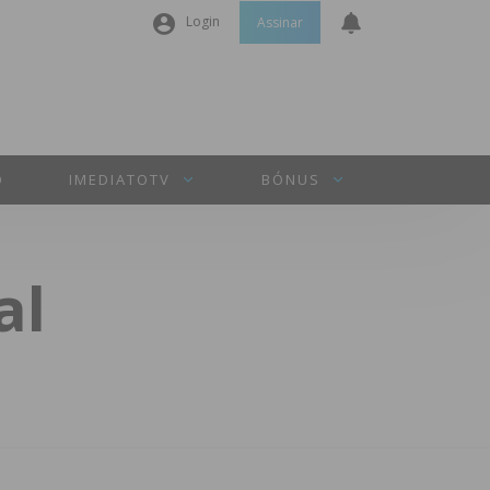
Login
Assinar
Nome de utilizador ou email
*
Senha
*
O
IMEDIATOTV
BÓNUS
Manter sessão
al
INICIAR SESSÃO
Perdeu a sua senha?