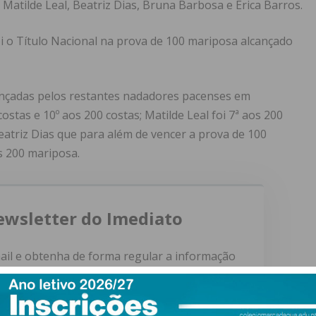
atilde Leal, Beatriz Dias, Bruna Barbosa e Érica Barros.
i o Título Nacional na prova de 100 mariposa alcançado
cançadas pelos restantes nadadores pacenses em
ostas e 10º aos 200 costas; Matilde Leal foi 7ª aos 200
Beatriz Dias que para além de vencer a prova de 100
s 200 mariposa.
ewsletter do Imediato
ail e obtenha de forma regular a informação
atualizada.