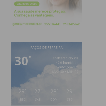
PAÇOS DE FERREIRA
30
°
scattered clouds
47% humidade
vento: 5m/s O
MAX 30 • MIN 29
29
27
28
29
°
°
°
°
SEX
SÁB
DOM
SEG