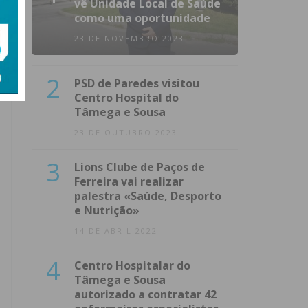
vê Unidade Local de Saúde
como uma oportunidade
23 DE NOVEMBRO 2023
2
PSD de Paredes visitou
Centro Hospital do
Tâmega e Sousa
23 DE OUTUBRO 2023
3
Lions Clube de Paços de
Ferreira vai realizar
palestra «Saúde, Desporto
e Nutrição»
14 DE ABRIL 2022
4
Centro Hospitalar do
Tâmega e Sousa
autorizado a contratar 42