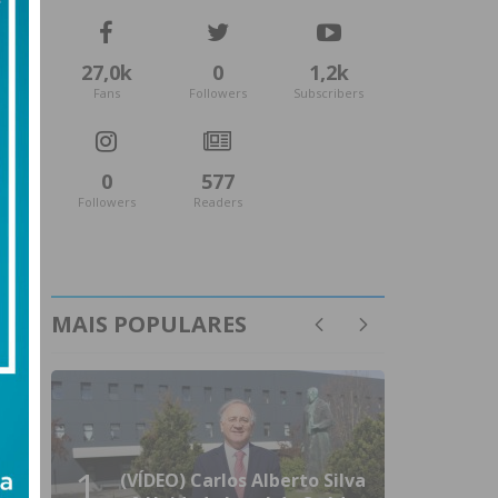
27,0k
0
1,2k
Fans
Followers
Subscribers
0
577
Followers
Readers
MAIS POPULARES
1
(VÍDEO) Carlos Alberto Silva