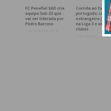
FC Penafiel SAD cria
Corrida ao futebo
equipa Sub-23 que
português: capita
vai ser liderada por
estrangeiro já en
Pedro Barroso
na Liga 3 e atrai
clubes
7 DE AGOSTO 2026
7 DE AGOSTO 2026