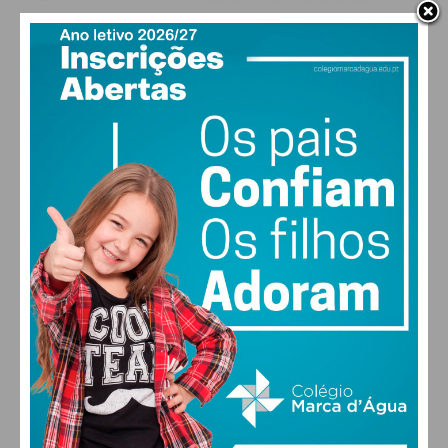
PAÇOS DE FERREIRA
18
°
clear sky
84% humidade
vento: 1m/s ESE
MAX 18 • MIN 18
30
28
27
29
°
°
°
°
SEX
SÁB
DOM
SEG
ALTERAR