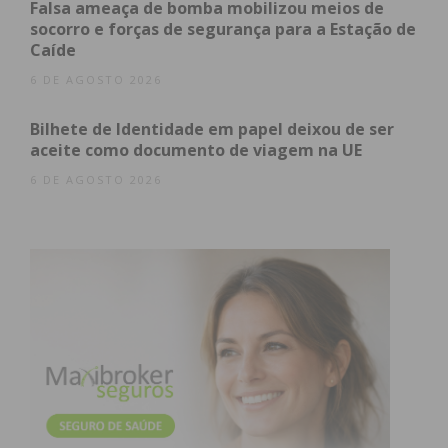
Falsa ameaça de bomba mobilizou meios de
para a proteção de culturas agrícolas e segurança
socorro e forças de segurança para a Estação de
rodoviária, mas que exige uma coordenação
Caíde
estreita com a comunidade local.
6 DE AGOSTO 2026
Bilhete de Identidade em papel deixou de ser
aceite como documento de viagem na UE
Subscreva a newsletter do
6 DE AGOSTO 2026
Imediato
Assine nossa newsletter por e-mail e
obtenha de forma regular a informação
atualizada.
Eu li e concordo com os
termos e