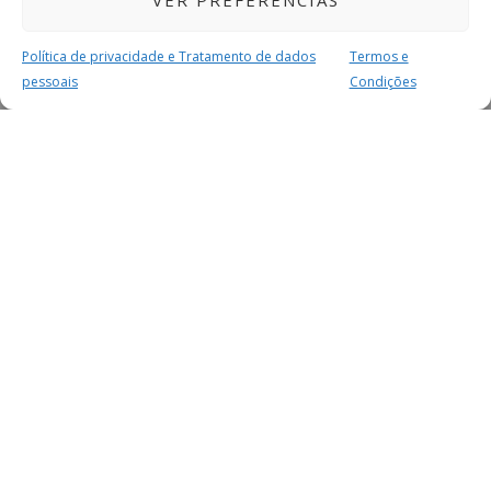
VER PREFERÊNCIAS
Política de privacidade e Tratamento de dados
Termos e
pessoais
Condições
MAIS PARA SI
FACEBOOK
TWITTER
YOUTUBE
INSTAGRAM
READERS
SERVIÇOS