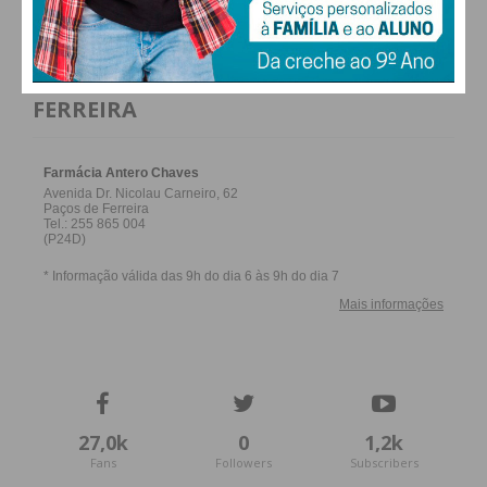
FARMACIAS DE SERVIÇO EM PAÇOS DE
FERREIRA
27,0k
0
1,2k
Fans
Followers
Subscribers