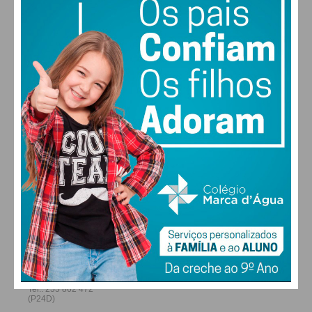
28
27
28
30
°
°
°
°
SÁB
DOM
SEG
TER
ALTERAR
FARMACIAS DE SERVIÇO EM PAÇOS DE
FERREIRA