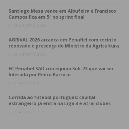
Subscreva a newsletter do
Santiago Mesa vence em Albufeira e Francisco
Campos fica em 5º no sprint final
Imediato
7 DE AGOSTO 2026
Assine nossa newsletter por e-mail e
AGRIVAL 2026 arranca em Penafiel com recinto
obtenha de forma regular a informação
renovado e presença do Ministro da Agricultura
atualizada.
7 DE AGOSTO 2026
FC Penafiel SAD cria equipa Sub-23 que vai ser
liderada por Pedro Barroso
7 DE AGOSTO 2026
Eu li e concordo com os
termos e
condições
Corrida ao futebol português: capital
estrangeiro já entra na Liga 3 e atrai clubes
7 DE AGOSTO 2026