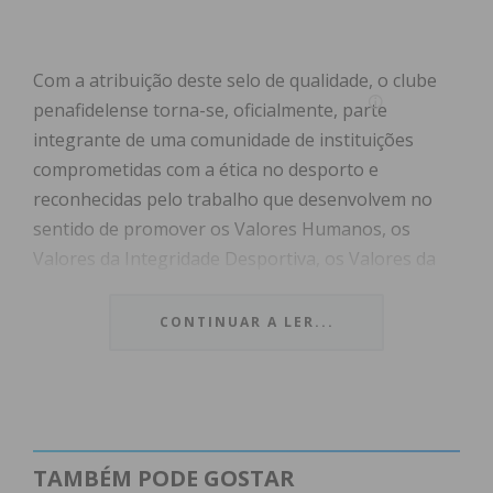
Com a atribuição deste selo de qualidade, o clube
penafidelense torna-se, oficialmente, parte
integrante de uma comunidade de instituições
comprometidas com a ética no desporto e
reconhecidas pelo trabalho que desenvolvem no
sentido de promover os Valores Humanos, os
Valores da Integridade Desportiva, os Valores da
Ética e o Respeito pelos outros e pelo próprio.
CONTINUAR A LER...
A candidatura do departamento formação do
Futebol Clube de Penafiel à certificação da Bandeira
da Ética, foi apresentada com o tema “ Respeita o
Jogo”.
TAMBÉM PODE GOSTAR