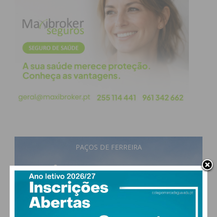
PAÇOS DE FERREIRA
18
°
few clouds
88% humidade
vento: 1m/s ESE
MAX 18 • MIN 18