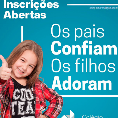
do com os
termos e condições