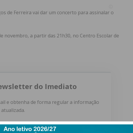
os de Ferreira vai dar um concerto para assinalar o
e novembro, a partir das 21h30, no Centro Escolar de
ewsletter do Imediato
ail e obtenha de forma regular a informação
atualizada.