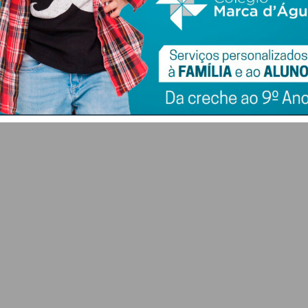
Falsa ameaça de
Bilhete de
-se
bomba mobilizou
Identidade em papel
meios de socorro e
deixou de ser aceite
forças de segurança
como documento de
o”
para a Estação de
viagem na UE
eira
Caíde
6 DE AGOSTO 2026
6 DE AGOSTO 2026