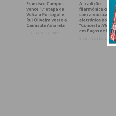
Francisco Campos
A tradição
vence 1.ª etapa da
filarmónica cruza
Volta a Portugal e
com a música
Rui Oliveira veste a
eletrónica no
Camisola Amarela
“Concerto A’Gost
em Paços de Ferr
6 DE AGOSTO 2026
6 DE AGOSTO 2026