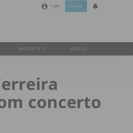
Login
Assinar
Nome de utilizador ou email
*
Senha
*
O
IMEDIATOTV
BÓNUS
Manter sessão
erreira
INICIAR SESSÃO
com concerto
Perdeu a sua senha?