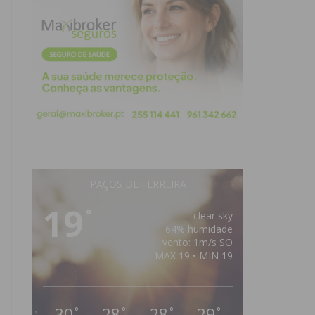
PAÇOS DE FERREIRA
19
°
clear sky
64% humidade
vento: 1m/s SO
MAX 19 • MIN 19
30
28
28
29
°
°
°
°