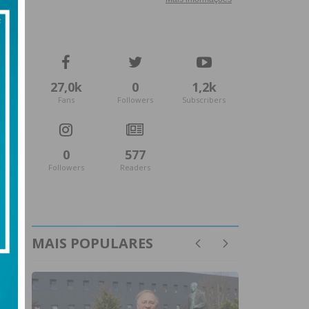
27,0k
0
1,2k
Fans
Followers
Subscribers
0
577
Followers
Readers
MAIS POPULARES