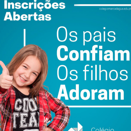
 deixo de gostar da banda”, acrescentou.
funções, “o caminho está trilhado e é muito mais fácil
ão”, salientou.
ncelho e saio com a sensação de dever cumprido. Há
a se concretizar e que não tenho duvidas que serão
ewsletter do Imediato
ail e obtenha de forma regular a informação
atualizada.