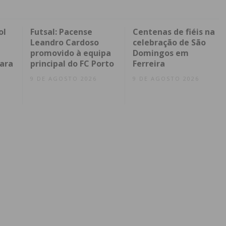
ol
Futsal: Pacense
Centenas de fiéis na
Leandro Cardoso
celebração de São
promovido à equipa
Domingos em
ara
principal do FC Porto
Ferreira
9 DE AGOSTO 2026
9 DE AGOSTO 2026