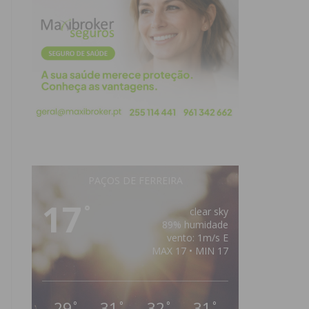
PAÇOS DE FERREIRA
17
°
clear sky
89% humidade
vento: 1m/s E
MAX 17 • MIN 17
29
31
32
31
°
°
°
°