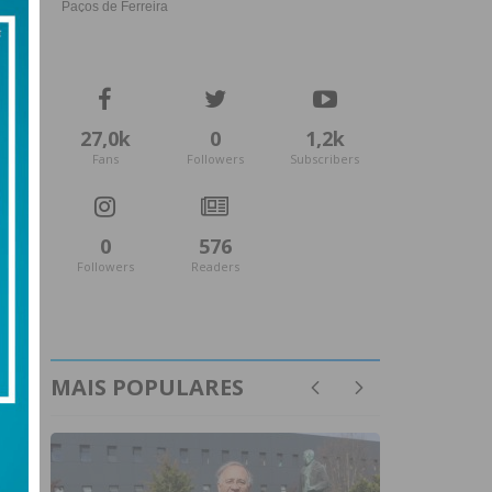
27,0k
0
1,2k
Fans
Followers
Subscribers
0
576
Followers
Readers
MAIS POPULARES