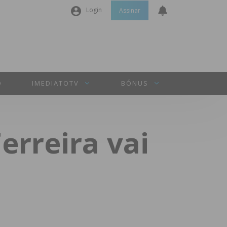
Login
Assinar
Nome de utilizador ou email
*
Senha
*
O
IMEDIATOTV
BÓNUS
Manter sessão
erreira vai
INICIAR SESSÃO
Perdeu a sua senha?