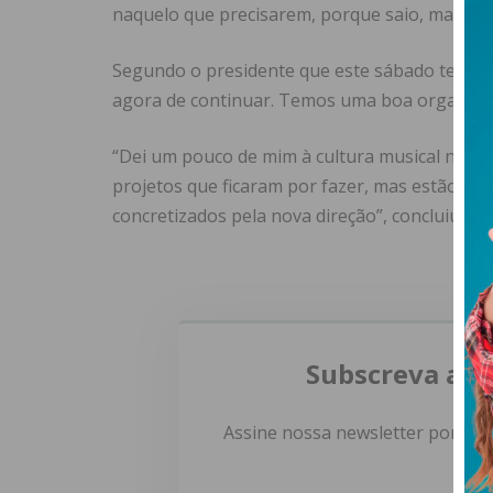
naquelo que precisarem, porque saio, mas não
Segundo o presidente que este sábado termina 
agora de continuar. Temos uma boa organizaç
“Dei um pouco de mim à cultura musical no co
projetos que ficaram por fazer, mas estão par
concretizados pela nova direção”, concluiu.
Subscreva a n
Assine nossa newsletter por e-m