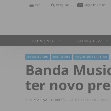
Menu
Pesquisar
Edição Impressa
ATUALIDADE
AUTÁRQUICAS
ATUALIDADE
DESTAQUE
PAÇOS DE FERREIRA
Banda Musica
ter novo pr
POR
MÓNICA FERREIRA
28 DE SETEMBRO 2024