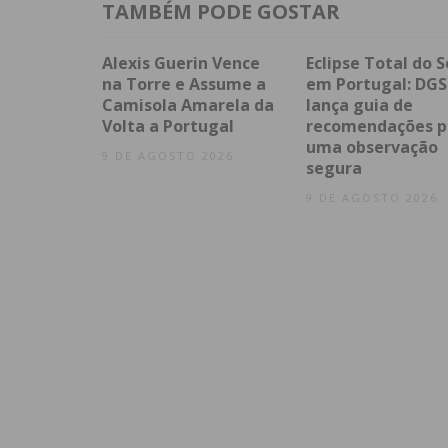
TAMBÉM PODE GOSTAR
Alexis Guerin Vence
Eclipse Total do S
na Torre e Assume a
em Portugal: DGS
Camisola Amarela da
lança guia de
Volta a Portugal
recomendações p
uma observação
9 DE AGOSTO 2026
segura
9 DE AGOSTO 2026