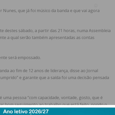
der Nunes, que já foi músico da banda e que vai agora
ite destes sábado, a partir das 21 horas, numa Assembleia
ante a qual serão também apresentadas as contas
dente será empossado.
nda ao fim de 12 anos de liderança, disse ao Jornal
cumprido” e garante que a saída foi uma decisão pensada
é uma pessoa “com capacidade, vontade, gosto, que é
 dar bom seguimento ao trabalho que está feito, pondo o
e estarei sempre aqui para ajudar, como amigo da banda,