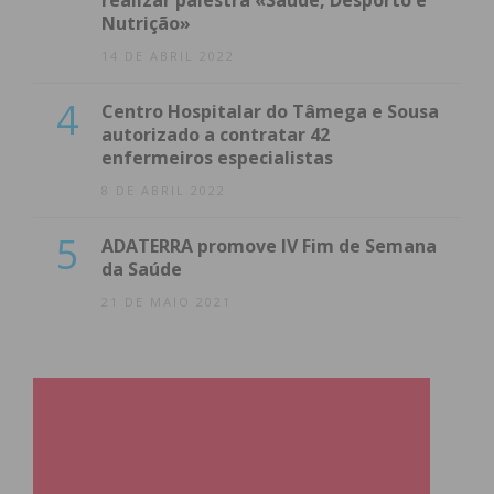
realizar palestra «Saúde, Desporto e
Nutrição»
14 DE ABRIL 2022
4
Centro Hospitalar do Tâmega e Sousa
autorizado a contratar 42
enfermeiros especialistas
8 DE ABRIL 2022
5
ADATERRA promove IV Fim de Semana
da Saúde
21 DE MAIO 2021