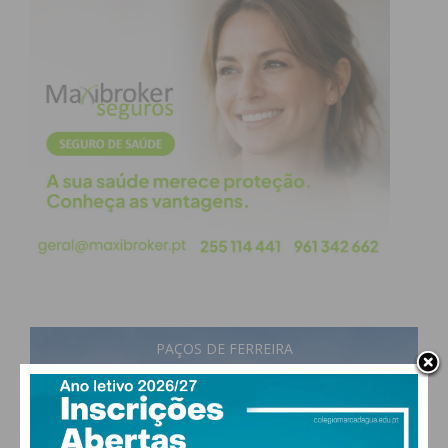
PAÇOS DE FERREIRA
17
°
scattered clouds
90% humidade
vento: 1m/s E