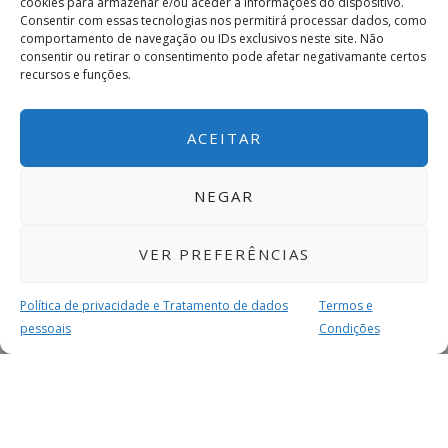
cookies para armazenar e/ou aceder a informações do dispositivo.
Consentir com essas tecnologias nos permitirá processar dados, como
comportamento de navegação ou IDs exclusivos neste site. Não
consentir ou retirar o consentimento pode afetar negativamante certos
recursos e funções.
ACEITAR
NEGAR
VER PREFERÊNCIAS
Política de privacidade e Tratamento de dados
Termos e
pessoais
Condições
MAIS PARA SI