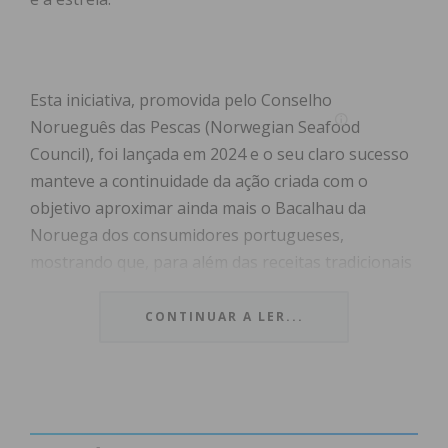
Esta iniciativa, promovida pelo Conselho
Norueguês das Pescas (Norwegian Seafood
Council), foi lançada em 2024 e o seu claro sucesso
manteve a continuidade da ação criada com o
objetivo aproximar ainda mais o Bacalhau da
Noruega dos consumidores portugueses,
mostrando que, para além das receitas tradicionais
tão apreciadas, é possível saborear este produto
de forma mais leve, moderna e adaptada aos dias
CONTINUAR A LER...
quentes de verão celebrando, desta forma, a
versatilidade do bacalhau.
A food truck do Bacalhau da Noruega On Tour