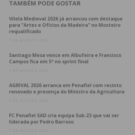
estará hoje nas Festas de Nossa Senhora de Todo
TAMBÉM PODE GOSTAR
o Mundo, entre 17h00 e as 23h00h, altura em que
os visitantes poderão provar gratuitamente,
Vilela Medieval 2026 já arrancou com destaque
Tostas com Lascas de bacalhau e Bacalhau
para “Artes e Ofícios da Madeira” no Mosteiro
requalificado
Confitado com Pó de Espinafres podendo inclusive
perguntar à chefe como podem fazer estas receitas
7 DE AGOSTO 2026
em suas casas.
Santiago Mesa vence em Albufeira e Francisco
Campos fica em 5º no sprint final
7 DE AGOSTO 2026
Subscreva a newsletter do
Imediato
AGRIVAL 2026 arranca em Penafiel com recinto
renovado e presença do Ministro da Agricultura
7 DE AGOSTO 2026
Assine nossa newsletter por e-mail e
obtenha de forma regular a informação
FC Penafiel SAD cria equipa Sub-23 que vai ser
atualizada.
liderada por Pedro Barroso
7 DE AGOSTO 2026