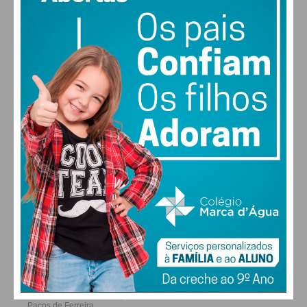
MAX 17 • MIN 17
28
27
28
29
°
°
°
°
SÁB
DOM
SEG
TER
ALTERAR
FARMACIAS DE SERVIÇO EM PAÇOS DE
FERREIRA