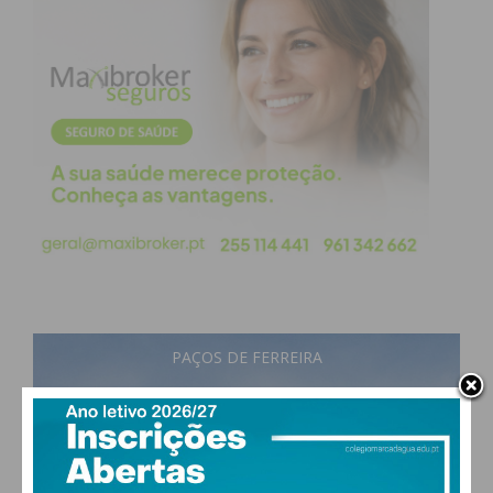
Ele chama-se Vitorino Fernandes (foto), reside em
Casais Novos, S. Martinho de Recezinhos e é um
dos que se vai juntar à festa do Dia dos Avós, em
Penafiel. Vai ser também homenageado, não fosse
ele o avô mais velho do concelho de Penafiel. Foi
alfaiate durante a sua vida. Viúvo, tem quatro filhos,
seis netos, seis bisnetos e já tem trinetos.
Subscreva a newsletter do
Imediato
PAÇOS DE FERREIRA
Assine nossa newsletter por e-mail e
27
°
few clouds
obtenha de forma regular a informação
54% humidade
atualizada.
vento: 2m/s O
MAX 27 • MIN 26