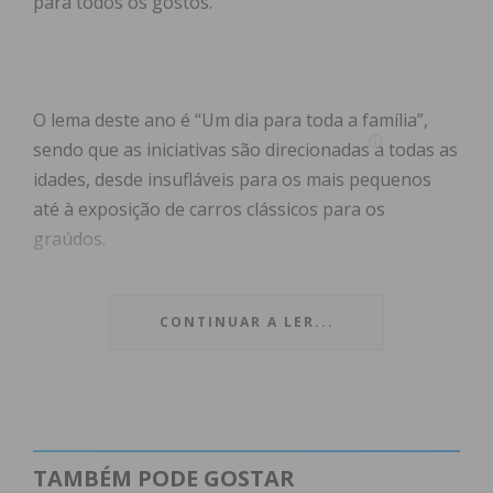
para todos os gostos.
O lema deste ano é “Um dia para toda a família”,
sendo que as iniciativas são direcionadas a todas as
idades, desde insufláveis para os mais pequenos
até à exposição de carros clássicos para os
graúdos.
A programação começa logo pela manhã, às 9h00,
CONTINUAR A LER...
com a receção aos avós, sendo que às 10h00 se
realiza a habitual iniciativa que põe os “Avós em
movimento”, através de aulas de zumba, ginástica e
dança. De seguida, pelas 11h00, tem início a Missa
Solene Presidida pelo Reverendíssimo Bispo do
TAMBÉM PODE GOSTAR
Porto.