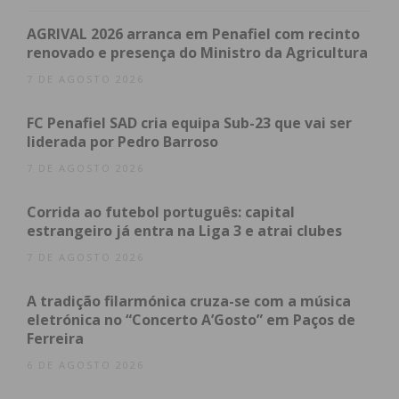
AGRIVAL 2026 arranca em Penafiel com recinto
Mais tarde, às 12h30, chega a hora de almoço, com
renovado e presença do Ministro da Agricultura
a realização do tradicional “Mega Pic-nic”. Durante
7 DE AGOSTO 2026
toda a tarde, vários artistas vão subir ao palco e
animar todos os presentes.
FC Penafiel SAD cria equipa Sub-23 que vai ser
liderada por Pedro Barroso
Todos os avós do concelho e da região estão
7 DE AGOSTO 2026
convidados a participar neste dia especialmente
dedicado a eles.
Corrida ao futebol português: capital
estrangeiro já entra na Liga 3 e atrai clubes
7 DE AGOSTO 2026
Tal como nos anos anteriores, vai ser feita uma
homenagem a Ana Elisa de Couto, natural de
A tradição filarmónica cruza-se com a música
Penafiel e mentora do dia dos avós em Portugal. A
eletrónica no “Concerto A’Gosto” em Paços de
Penafidelense dedicou vários anos da sua vida para
Ferreira
implementar um dia de todos os avós,
6 DE AGOSTO 2026
homenageando-os enquanto transmissores de