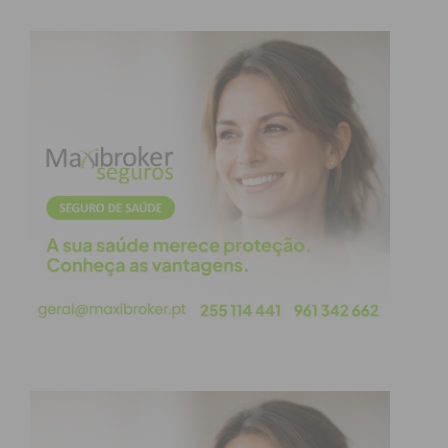
cultura, história e sabedoria e enfatizando o
vínculo que representam entre as antigas e novas
gerações.
O Dia Nacional dos Avós foi instituído pela
Assembleia da República, em junho de 2003, após
inúmeros contactos de Ana Elisa de Couto, uma
munícipe de Penafiel, já falecida, que reclamava
desde 1986 a oficialização daquele dia.
Avô de 106 anos homenageado no Dia dos Avós
O corte do bolo com 106 metros, que representa os
106 anos do avô mais velho de Penafiel, é um dos
momentos alto do dia.