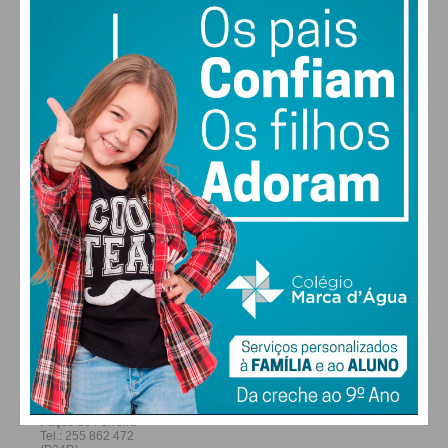
25
27
28
29
°
°
°
°
Eu li e concordo com os
termos e
SEX
SÁB
DOM
SEG
condições
ALTERAR
FARMACIAS DE SERVIÇO EM PAÇOS DE
FERREIRA