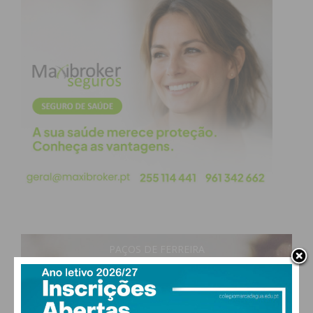
Eu li e concordo com os
termos e
condições
PAÇOS DE FERREIRA
29
°
clear sky
52% humidade
vento: 5m/s OSO