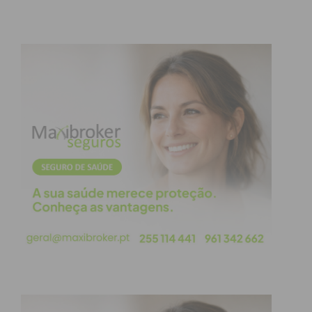
têm a ganhar com um evento ainda maior.
Esperamos que a organização conjunta continue e
que outros clubes se juntem a nós. Cada vez se
torna mais difícil os clubes realizarem eventos
sozinhos”, rematou.
Subscreva a newsletter do
Imediato
Assine nossa newsletter por e-mail e
obtenha de forma regular a informação
atualizada.