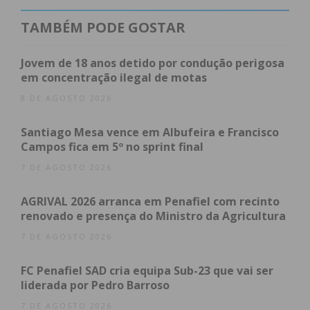
A 26 de novembro vai decorrer a entrega das aves a
TAMBÉM PODE GOSTAR
concurso, que serão avaliadas no dia 27 pelo júri do
concurso, composto por elementos do Colégio
Jovem de 18 anos detido por condução perigosa
Nacional de Juízes. Apenas o derradeiro dia do
em concentração ilegal de motas
Avishow estará aberto ao público, com a cerimónia
8 DE AGOSTO 2026
de entrega dos prémios, relativos a sete classes de
aves, bem como à ave e ao expositor que somarem
Santiago Mesa vence em Albufeira e Francisco
Campos fica em 5º no sprint final
mais pontos em todas as categorias.
7 DE AGOSTO 2026
As candidaturas para o concurso estão abertas até
AGRIVAL 2026 arranca em Penafiel com recinto
domingo, e até com os impactos causados pela
renovado e presença do Ministro da Agricultura
pandemia e pelos ciclos naturais de criação de aves
7 DE AGOSTO 2026
já se contam mais de 70 inscritos, oriundos de
vários pontos do país.
FC Penafiel SAD cria equipa Sub-23 que vai ser
liderada por Pedro Barroso
“Tem de haver uma mudança, porque os clubes só
7 DE AGOSTO 2026