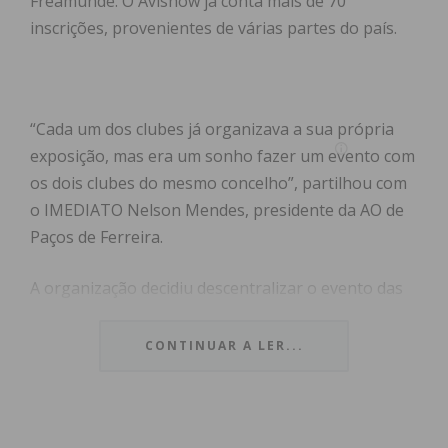
Freamunde. O Avishow já conta mais de 70
inscrições, provenientes de várias partes do país.
“Cada um dos clubes já organizava a sua própria
exposição, mas era um sonho fazer um evento com
os dois clubes do mesmo concelho”, partilhou com
o IMEDIATO Nelson Mendes, presidente da AO de
Paços de Ferreira.
A organização decidiu descentralizar o evento das
duas cidades e a busca por um local com as
condições ideiais – um espaço acolhedor, amplo,
CONTINUAR A LER...
com muita luz natural – levou os dois clubes à sede
da Junta de Freguesia de Seroa. Durante os três
dias, este vai ser o centro da ornitologia.