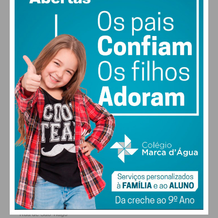
MAX 29 • MIN 28
29
27
28
30
°
°
°
°
SÁB
DOM
SEG
TER
ALTERAR
FARMACIAS DE SERVIÇO EM PAÇOS DE
FERREIRA