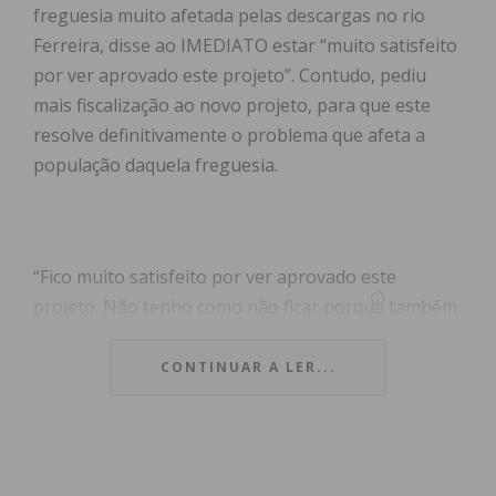
freguesia muito afetada pelas descargas no rio
Ferreira, disse ao IMEDIATO estar “muito satisfeito
por ver aprovado este projeto”. Contudo, pediu
mais fiscalização ao novo projeto, para que este
resolve definitivamente o problema que afeta a
população daquela freguesia.
“Fico muito satisfeito por ver aprovado este
projeto. Não tenho como não ficar porque também
lutamos muito por ele e espero que seja
concretizado o mais breve possível”, referiu ao
CONTINUAR A LER...
IMEDIATO Nuno Serra, presidente da Junta de
Freguesia de Lordelo.
Apesar disso, olha para a boa nova com “muita