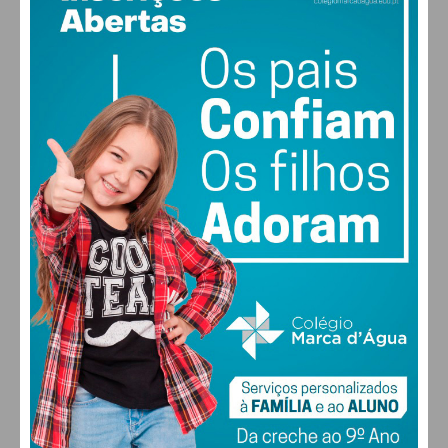
17
°
clear sky
77% humidade
vento: 1m/s S
Assine nossa newsletter por e-mail e
MAX 17 • MIN 17
obtenha de forma regular a informação
atualizada.
29
30
27
29
°
°
°
°
SEX
SÁB
DOM
SEG
Eu li e concordo com os
termos e
condições
ALTERAR
FARMACIAS DE SERVIÇO EM PAÇOS DE
FERREIRA