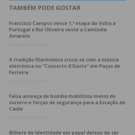
cautela”. “Vejo isto sempre com muita cautela,
TAMBÉM PODE GOSTAR
porque estamos a reviver este filme e, como da
primeira vez estava confiante e a coisa correu mal,
Francisco Campos vence 1.ª etapa da Volta a
estou confiante agora, mas com algumas dúvidas”,
Portugal e Rui Oliveira veste a Camisola
Amarela
acrescentou, recordando “os graves erros” que
foram cometidos no passado, aquando do primeiro
6 DE AGOSTO 2026
projeto de intervenção. “mas tenho confiança no
A tradição filarmónica cruza-se com a música
projeto e acho que podemos ter aqui a solução
eletrónica no “Concerto A’Gosto” em Paços de
para o rio”.
Ferreira
6 DE AGOSTO 2026
Face ao novo projeto, que deverá avançar no início
do próximo ano e que vai representar um
Falsa ameaça de bomba mobilizou meios de
investimento de 23.5 milhões de euros na
socorro e forças de segurança para a Estação de
Caíde
requalificação da ETAR, Nuno Serra pediu “mais
fiscalização”. “Sendo a Câmara de Paços de Ferreira
6 DE AGOSTO 2026
a responsável, gostava muito que fosse fiscalizado,
Bilhete de Identidade em papel deixou de ser
gostava muito de poder acompanhar, porque o