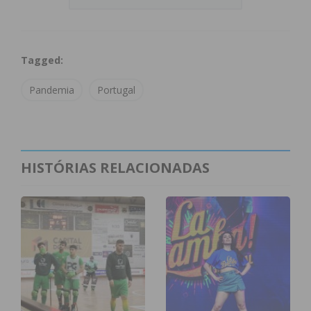
o território nacional continental
até ao dia 14
de janeiro
;
Bares e discotecas reabrem a 14 de janeiro
;
Tagged:
Mantêm-se os limites relativos à ocupação
dos espaços
acessíveis ao público (ocupação
Pandemia
Portugal
máxima indicativa de 0,20 pessoas por metro
quadrado de área, com exceção dos
estabelecimentos de prestação de serviços);
Ajustam-se as regras de
acesso a
HISTÓRIAS RELACIONADAS
estabelecimentos turísticos ou de
alojamento local, a eventos e espetáculos
e a ginásios
passando o acesso a depender
da
apresentação de Certificado Digital
covid
da UE em qualquer das suas
modalidades, da apresentação de
comprovativo de vacinação que ateste o
esquema vacinal completo, de comprovativo