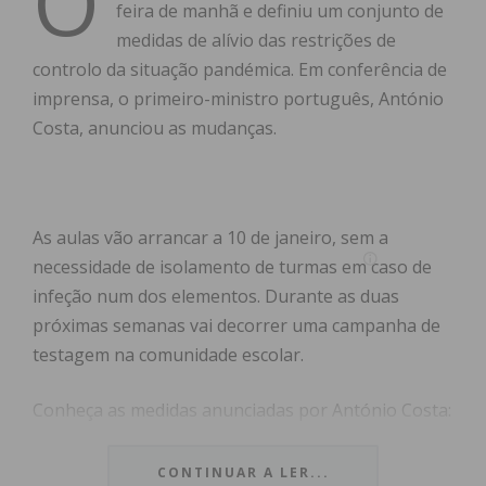
O
feira de manhã e definiu um conjunto de
medidas de alívio das restrições de
controlo da situação pandémica. Em conferência de
imprensa, o primeiro-ministro português, António
Costa, anunciou as mudanças.
As aulas vão arrancar a 10 de janeiro, sem a
necessidade de isolamento de turmas em caso de
infeção num dos elementos. Durante as duas
próximas semanas vai decorrer uma campanha de
testagem na comunidade escolar.
Conheça as medidas anunciadas por António Costa:
Regime de
teletrabalho obrigatório
em todo
CONTINUAR A LER...