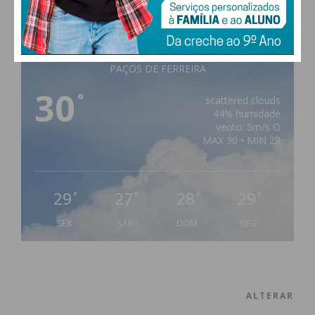
PAÇOS DE FERREIRA
30
°
scattered clouds
44% humidade
vento: 5m/s O
MAX 30 • MIN 28
29
27
28
29
°
°
°
°
SEX
SÁB
DOM
SEG
ALTERAR