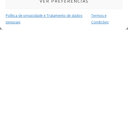
VER PREFERÊNCIAS
Política de privacidade e Tratamento de dados
Termos e
pessoais
Condições
MAIS PARA SI
FACEBOOK
TWITTER
YOUTUBE
INSTAGRAM
READERS
SERVIÇOS