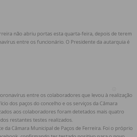
rreira não abriu portas esta quarta-feira, depois de terem
navírus entre os funcionário. O Presidente da autarquia é
coronavírus entre os colaboradores que levou à realização
fício dos paços do concelho e os serviços da Câmara
izados aos colaboradores foram detetados mais quatro
dos restantes testes realizados.
e da Câmara Municipal de Paços de Ferreira. Foi o próprio
acebook, confirmando ter testado positivo para o novo