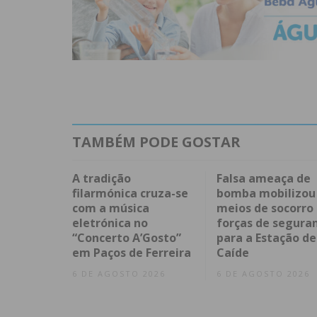
TAMBÉM PODE GOSTAR
A tradição
Falsa ameaça de
filarmónica cruza-se
bomba mobilizou
com a música
meios de socorro
eletrónica no
forças de segura
“Concerto A’Gosto”
para a Estação de
em Paços de Ferreira
Caíde
6 DE AGOSTO 2026
6 DE AGOSTO 2026