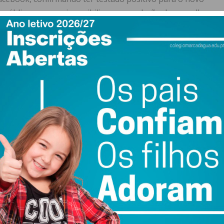
 públicas procurei sensibilizar a população do concelho
rremos e para a adopção de todas as medidas
ia e dos outros.
car o que quer que fosse, não acrescentaria nenhuma
r outro, resta-me pedir-vos, neste momento particular da
reveu Humberto Brito.
ulação com a Câmara Municipal, face à situação descrita,
ício sede do Município, encontrando-se todos os
a os que foram testados positivos e isolamento
uia e comunicado.
ota da evolução da situação, garantindo “aos munícipes
tudo num momento tão complexo e difícil que o concelho,