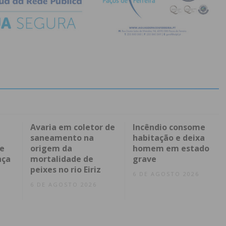
Avaria em coletor de
Incêndio consome
saneamento na
habitação e deixa
 e
origem da
homem em estado
nça
mortalidade de
grave
peixes no rio Eiriz
6 DE AGOSTO 2026
6 DE AGOSTO 2026