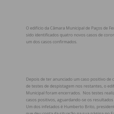
O edifício da Câmara Municipal de Paços de Fe
sido identificados quatro novos casos de coro
um dos casos confirmados.
Depois de ter anunciado um caso positivo de 
de testes de despistagem nos restantes, o edi
Municipal foram encerrados. Nos testes real
casos positivos, aguardando-se os resultados 
Um dos infetados é Humberto Brito, president
que deu conta da situação na sua página no F