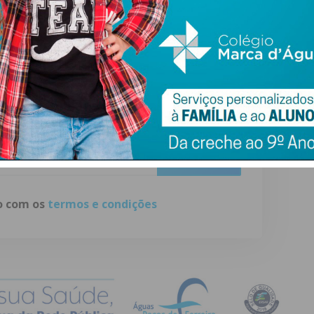
ewsletter do Imediato
ail e obtenha de forma regular a informação
atualizada.
do com os
termos e condições