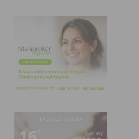
PAÇOS DE FERREIRA
16
°
clear sky
86% humidade