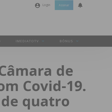
Login
Assinar
Nome de utilizador ou email
*
Senha
*
O
IMEDIATOTV
BÓNUS
Manter sessão
 Câmara de
INICIAR SESSÃO
com Covid-19.
Perdeu a sua senha?
 de quatro