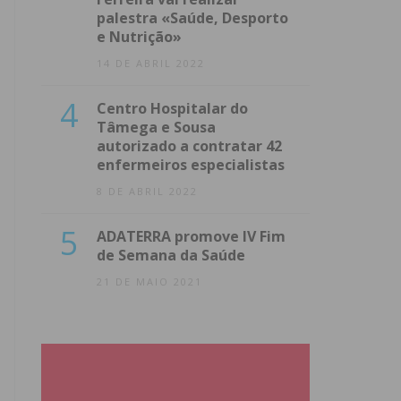
palestra «Saúde, Desporto
e Nutrição»
14 DE ABRIL 2022
4
Centro Hospitalar do
Tâmega e Sousa
autorizado a contratar 42
enfermeiros especialistas
8 DE ABRIL 2022
5
ADATERRA promove IV Fim
de Semana da Saúde
21 DE MAIO 2021