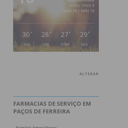
vento: 1m/s E
MAX 16 • MIN 16
30
28
27
29
°
°
°
°
SEX
SÁB
DOM
SEG
ALTERAR
FARMACIAS DE SERVIÇO EM
PAÇOS DE FERREIRA