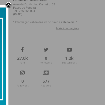
27,0k
0
1,2k
Fans
Followers
Subscribers
0
577
Followers
Readers