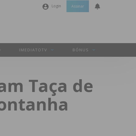
Login
Assinar
Nome de utilizador ou email
*
Senha
*
O
IMEDIATOTV
BÓNUS
Manter sessão
tam Taça de
INICIAR SESSÃO
Montanha
Perdeu a sua senha?