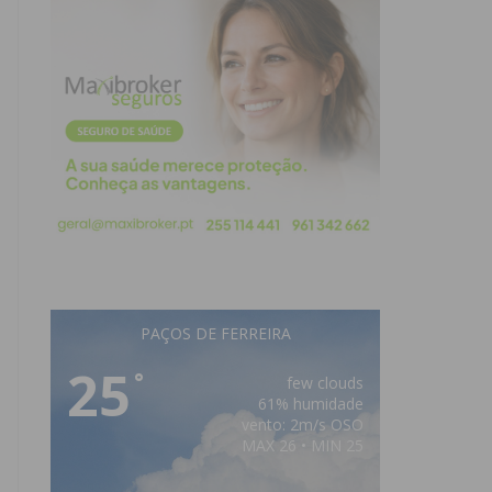
PAÇOS DE FERREIRA
25
°
few clouds
61% humidade
vento: 2m/s OSO
MAX 26 • MIN 25