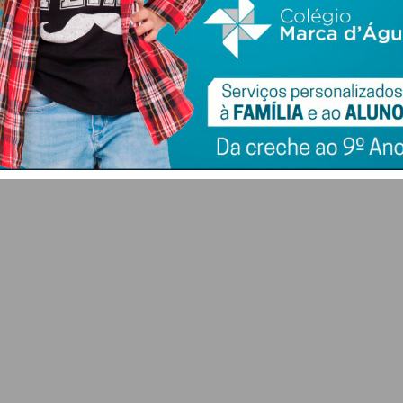
FC Penafiel SAD cria
Corrida ao futebol
iel
equipa Sub-23 que
português: capital
vai ser liderada por
estrangeiro já entra
nça
Pedro Barroso
na Liga 3 e atrai
clubes
7 DE AGOSTO 2026
7 DE AGOSTO 2026