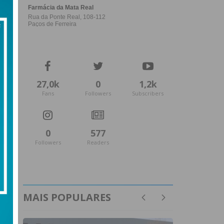
27,0k
0
1,2k
Fans
Followers
Subscribers
0
577
Followers
Readers
MAIS POPULARES