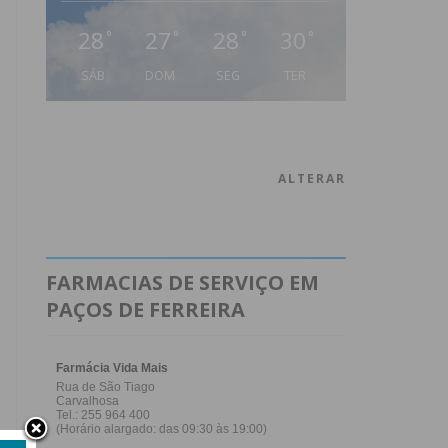
28
27
28
30
°
°
°
°
SÁB
DOM
SEG
TER
ALTERAR
FARMACIAS DE SERVIÇO EM
PAÇOS DE FERREIRA