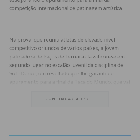
competição internacional de patinagem artística.
Na prova, que reuniu atletas de elevado nível
competitivo oriundos de vários países, a jovem
patinadora de Paços de Ferreira classificou-se em
segundo lugar no escalão juvenil da disciplina de
Solo Dance, um resultado que lhe garantiu o
apuramento para a final da Taça do Mundo, que vai
decorrer na cidade italiana de Cesena, entre 1 e 7
de junho.
CONTINUAR A LER...
Além da medalha conquistada por Leonor Carneiro,
o clube Rolar de Matosinhos conquistou ainda a
medalha de ouro em Juniores de Solo Dance com a