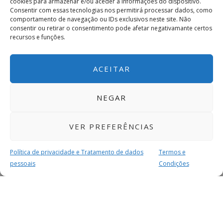
cookies para armazenar e/ou aceder a informações do dispositivo.
Consentir com essas tecnologias nos permitirá processar dados, como
comportamento de navegação ou IDs exclusivos neste site. Não
consentir ou retirar o consentimento pode afetar negativamante certos
recursos e funções.
ACEITAR
NEGAR
VER PREFERÊNCIAS
Política de privacidade e Tratamento de dados
Termos e
pessoais
Condições
MAIS PARA SI