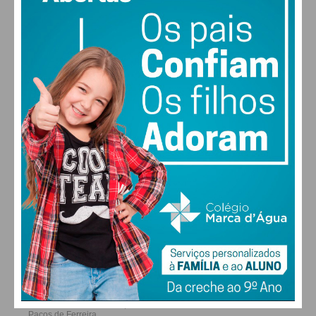
MAX 16 • MIN 16
28
27
28
29
°
°
°
°
SÁB
DOM
SEG
TER
ALTERAR
FARMACIAS DE SERVIÇO EM PAÇOS DE
FERREIRA