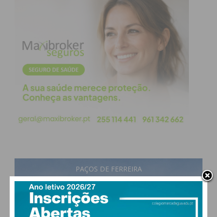
PAÇOS DE FERREIRA
16
°
scattered clouds
92% humidade
vento: 1m/s ESE