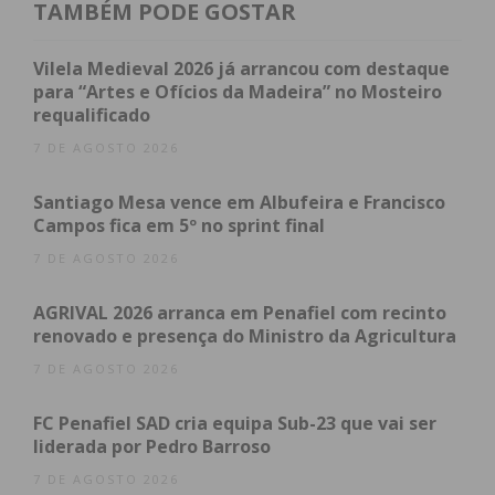
participação de Albina Kachur e Vítor Castro e Ema
TAMBÉM PODE GOSTAR
Pitoco de Sousa conquistaram a medalha de bronze
em Pares de Dança Seniores
Vilela Medieval 2026 já arrancou com destaque
para “Artes e Ofícios da Madeira” no Mosteiro
requalificado
No total, Portugal terminou esta semifinal da World
Cup com um total de 15 medalhas.
7 DE AGOSTO 2026
Santiago Mesa vence em Albufeira e Francisco
Campos fica em 5º no sprint final
7 DE AGOSTO 2026
Subscreva a newsletter do
AGRIVAL 2026 arranca em Penafiel com recinto
Imediato
renovado e presença do Ministro da Agricultura
7 DE AGOSTO 2026
Assine nossa newsletter por e-mail e
FC Penafiel SAD cria equipa Sub-23 que vai ser
obtenha de forma regular a informação
liderada por Pedro Barroso
atualizada.
7 DE AGOSTO 2026