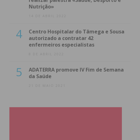
realizar palestra «Saúde, Desporto e
Nutrição»
14 DE ABRIL 2022
4
Centro Hospitalar do Tâmega e Sousa
autorizado a contratar 42
enfermeiros especialistas
8 DE ABRIL 2022
5
ADATERRA promove IV Fim de Semana
da Saúde
21 DE MAIO 2021