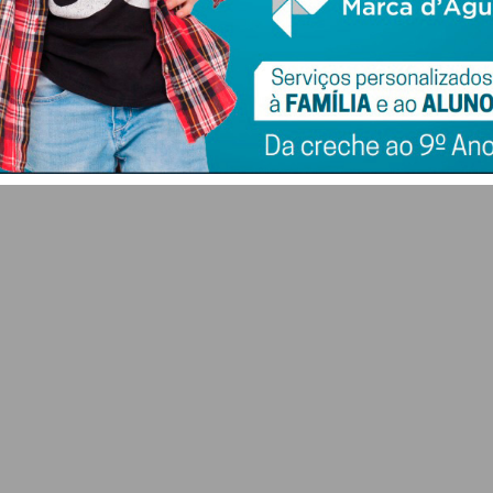
 a
eletrónica no
mortalidade de
a
“Concerto A’Gosto”
peixes no rio Eiriz
em Paços de Ferreira
6 DE AGOSTO 2026
6 DE AGOSTO 2026