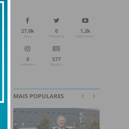
27,0k
0
1,2k
Fans
Followers
Subscribers
0
577
Followers
Readers
MAIS POPULARES