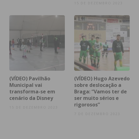
Eu li e concordo com os
termos e
15 DE DEZEMBRO 2023
condições
(VÍDEO) Pavilhão
(VÍDEO) Hugo Azevedo
Municipal vai
sobre deslocação a
transforma-se em
Braga: “Vamos ter de
cenário da Disney
ser muito sérios e
rigorosos”
15 DE DEZEMBRO 2023
7 DE DEZEMBRO 2023