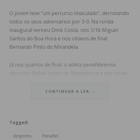
O jovem teve “um percurso imaculado”, derrotando
todos os seus adversários por 3-0. Na ronda
inaugural venceu Dinis Costa, nos 1/16 Miguel
Santos do Boa Hora e nos oitavos de final
Bernardo Pinto do Mirandela.
Já nos quartos de final, o atleta penafidelense
derrotou Rafael Lopes do Montamora e nas meias
finais Luís Maciel, do Juncal (Açores) – o campeão
em título.
CONTINUAR A LER...
“Na final, defrontou Rafael Kong do CTM
Mirandela, tendo vencido 3-0 pelos parciais de 11-6;
Tagged:
11- 7 e 11-8”, adiantou o clube em comunicado.
desporto
Penafiel