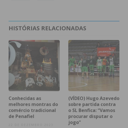
David Pacheco também participou no Campeonato
Nacional de Cadetes em representação da A.R.
Novelense, tendo chegado à primeira ronda do
mapa final.
HISTÓRIAS RELACIONADAS
Subscreva a newsletter do
Imediato
Assine nossa newsletter por e-mail e
obtenha de forma regular a informação
atualizada.
Conhecidas as
(VÍDEO) Hugo Azevedo
melhores montras do
sobre partida contra
comércio tradicional
o SL Benfica: “Vamos
de Penafiel
procurar disputar o
jogo”
22 DE DEZEMBRO 2023