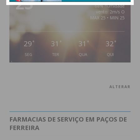
25
68% humidade
vento: 2m/s O
MAX 25 • MIN 25
29
31
31
32
°
°
°
°
SEG
TER
QUA
QUI
ALTERAR
FARMACIAS DE SERVIÇO EM PAÇOS DE
FERREIRA