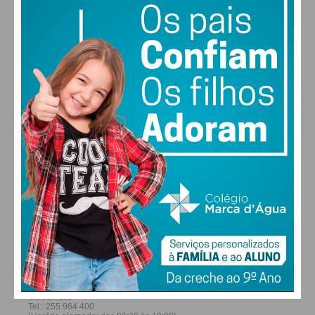
28
27
28
30
°
°
°
°
SÁB
DOM
SEG
TER
ALTERAR
FARMACIAS DE SERVIÇO EM PAÇOS DE
FERREIRA