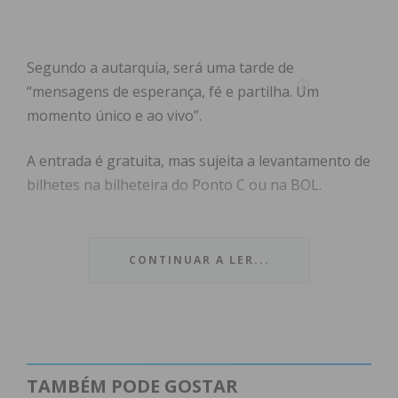
Segundo a autarquia, será uma tarde de
“mensagens de esperança, fé e partilha. Um
momento único e ao vivo”.
A entrada é gratuita, mas sujeita a levantamento de
bilhetes na bilheteira do Ponto C ou na BOL.
CONTINUAR A LER...
Subscreva a newsletter do
Imediato
Assine nossa newsletter por e-mail e
obtenha de forma regular a informação
TAMBÉM PODE GOSTAR
atualizada.