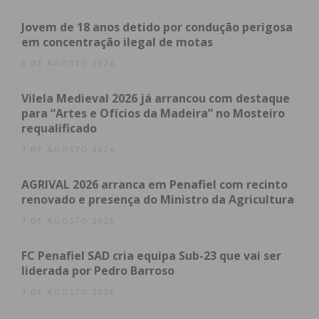
Jovem de 18 anos detido por condução perigosa
em concentração ilegal de motas
8 DE AGOSTO 2026
Eu li e concordo com os
termos e
Vilela Medieval 2026 já arrancou com destaque
condições
para “Artes e Ofícios da Madeira” no Mosteiro
requalificado
7 DE AGOSTO 2026
AGRIVAL 2026 arranca em Penafiel com recinto
renovado e presença do Ministro da Agricultura
7 DE AGOSTO 2026
FC Penafiel SAD cria equipa Sub-23 que vai ser
liderada por Pedro Barroso
7 DE AGOSTO 2026