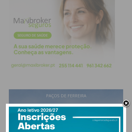
PAÇOS DE FERREIRA
24
°
few clouds
65% humidade
vento: 1m/s SO
MAX 25 • MIN 24