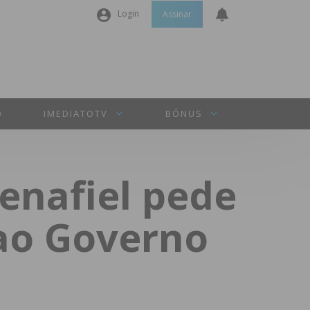
Login
Assinar
Nome de utilizador ou email
*
Senha
*
O
IMEDIATOTV
BÓNUS
Manter sessão
enafiel pede
INICIAR SESSÃO
ao Governo
Perdeu a sua senha?