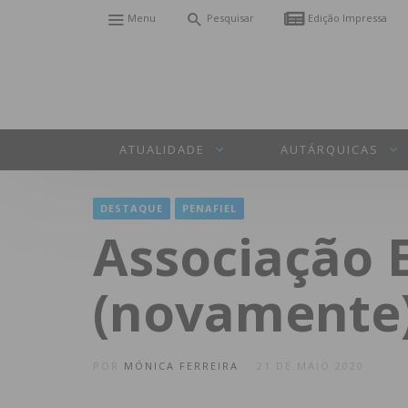
Menu
Pesquisar
Edição Impressa
ATUALIDADE
AUTÁRQUICAS
DESTAQUE
PENAFIEL
Associação 
(novamente)
POR
MÓNICA FERREIRA
21 DE MAIO 2020