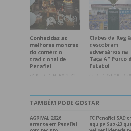
Clubes da Regi
Conhecidas as
descobrem
melhores montras
adversários na
do comércio
Taça AF Porto 
tradicional de
Futebol
Penafiel
22 DE NOVEMBRO 2
22 DE DEZEMBRO 2023
TAMBÉM PODE GOSTAR
AGRIVAL 2026
FC Penafiel SAD cr
arranca em Penafiel
equipa Sub-23 qu
com recinto
vai ser liderada p