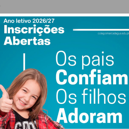
.
ado apenas a entidades com contabilidade organizada,
por lei, não são obrigados a terem contabilidade
são obrigados a adaptarem a sua atividade a esta nova
umentar a dotação financeira do programa, que está
e as empresas vão necessitar”.
s empresários de Penafiel pediu a criação de um plano de
camente via a possibilidade de majoração de custos que
ograma Adaptar”, bem como o cancelamento dos
 forma a aliviar as empresas.
ial é o principal motor da nossa economia e é também