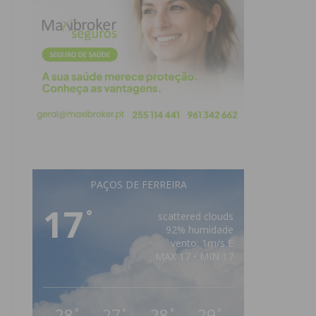
PAÇOS DE FERREIRA
17
°
scattered clouds
92% humidade
vento: 1m/s E
MAX 17 • MIN 17
28
27
28
29
°
°
°
°