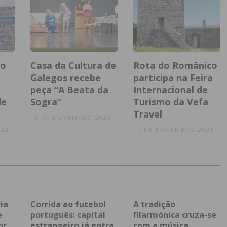
ão
Casa da Cultura de
Rota do Românico
Galegos recebe
participa na Feira
peça “A Beata da
Internacional de
de
Sogra”
Turismo da Vefa
Travel
18 DE NOVEMBRO 2023
023
17 DE NOVEMBRO 2023
ia
Corrida ao futebol
A tradição
e
português: capital
filarmónica cruza-se
or
estrangeiro já entra
com a música