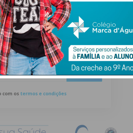
mílias portuguesas”, apelou a AEP.
ewsletter do Imediato
ail e obtenha de forma regular a informação
atualizada.
do com os
termos e condições