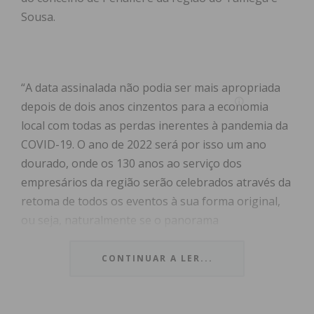
Sousa.
“A data assinalada não podia ser mais apropriada
depois de dois anos cinzentos para a economia
local com todas as perdas inerentes à pandemia da
COVID-19. O ano de 2022 será por isso um ano
dourado, onde os 130 anos ao serviço dos
empresários da região serão celebrados através da
retoma de todos os eventos à sua forma original,
ou seja, naturalmente se o panorama
epidemiológico continuar a melhorar”, referiu a
AEP, acrescentando que serão ainda realizadas
CONTINUAR A LER...
“novas atividades que vão aproximar ainda mais a
instituição dos seus associados com palestras e