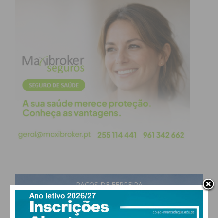
proporcionar momentos de lazer saboreando o
melhor da gastronomia ambulante.
Segue-se o regresso do Penafiel Passeio D’Moda à
rua com a sua sétima edição no dia 11 de junho a
desafiar os empresários do vestuário, calçado e
assessórios a mostrar o melhor das suas coleções
Primavera/Verão ’22. A sua versão de
outono/inverno será em plena capacidade de
público no já habitual auditório do Museu
Municipal de Penafiel no dia 22 de outubro.
O verão trará uma festa dedicada à comunidade
AEP, reunindo associados, parceiros, formadores,
formandos e colaboradores por forma a celebrar
PAÇOS DE FERREIRA
os 130 anos da instituição.
27
°
scattered clouds
51% humidade