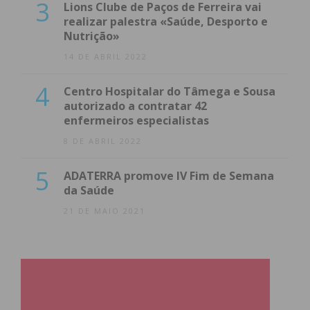
3
Lions Clube de Paços de Ferreira vai
obtenha de forma regular a informação
realizar palestra «Saúde, Desporto e
atualizada.
Nutrição»
14 DE ABRIL 2022
4
Centro Hospitalar do Tâmega e Sousa
autorizado a contratar 42
Eu li e concordo com os
termos e
enfermeiros especialistas
condições
8 DE ABRIL 2022
5
ADATERRA promove IV Fim de Semana
da Saúde
21 DE MAIO 2021