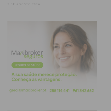
Similares no Tâmega e Sousa: Sustentabilidade,
7 DE AGOSTO 2026
Competitividade e Transformação Digital e
Inovação Social – Combate à info exclusão dos
idosos do concelho de Penafiel que estiveram a ser
conduzidos de forma mais lenta devido à pandemia,
vão agora desenvolver-se com o ritmo esperado,
podendo até ambos serem concluídos ao longo do
ano dourado”, referiu a AEP.
Eventos de regresso
No que toca à retoma de eventos, o primeiro será a
realização da 11ª edição do Flores e Sabores, que
decorrerá no centro da cidade de Penafiel, com a
exposição de hortos e espaços dedicados aos doces
tradicionais. Será, ainda, retomada na mesma altura
a segunda edição do Street Food que irá