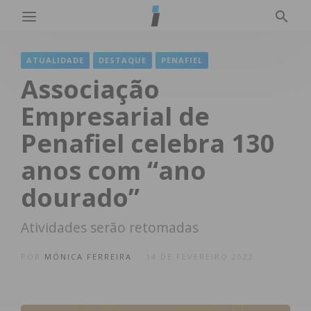
ATUALIDADE
DESTAQUE
PENAFIEL
Associação
Empresarial de
Penafiel celebra 130
anos com “ano
dourado”
Atividades serão retomadas
POR
MÓNICA FERREIRA
14 DE FEVEREIRO 2022