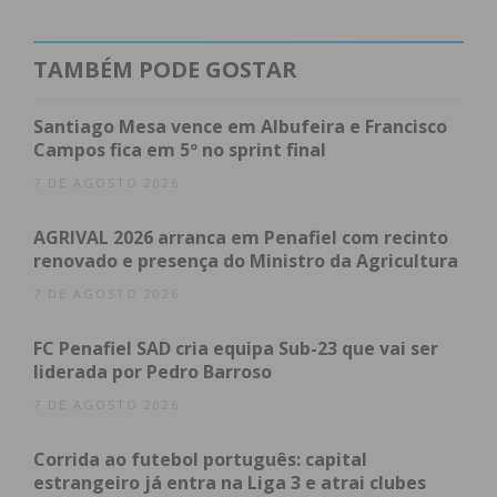
informação direcionada a cada setor empresarial e
serviços disponibilizados pela AEP”.
TAMBÉM PODE GOSTAR
Assim, a Associação adotou uma nova imagem
celebrativa ao longo do ano, “para que os 130 anos
Santiago Mesa vence em Albufeira e Francisco
mostrem o renascer de um tempo turbulento que
Campos fica em 5º no sprint final
se deseja que fique para trás”.
7 DE AGOSTO 2026
A par disso, a AEP vai realizar um roteiro pelas
AGRIVAL 2026 arranca em Penafiel com recinto
renovado e presença do Ministro da Agricultura
freguesias do concelho de Penafiel, durante o qual
a comitiva da Associação Empresarial de Penafiel
7 DE AGOSTO 2026
“irá uma a uma para analisar e diagnosticar o
FC Penafiel SAD cria equipa Sub-23 que vai ser
tecido empresarial local por forma a poder ajudar e
liderada por Pedro Barroso
apoiar em estreita ligação com as juntas de
7 DE AGOSTO 2026
freguesia os empresários locais”.
Corrida ao futebol português: capital
Os projetos em curso como Granito e Rochas
estrangeiro já entra na Liga 3 e atrai clubes