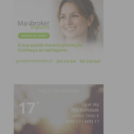
PAÇOS DE FERREIRA
17
°
clear sky
78% humidade
vento: 1m/s E
MAX 17 • MIN 17