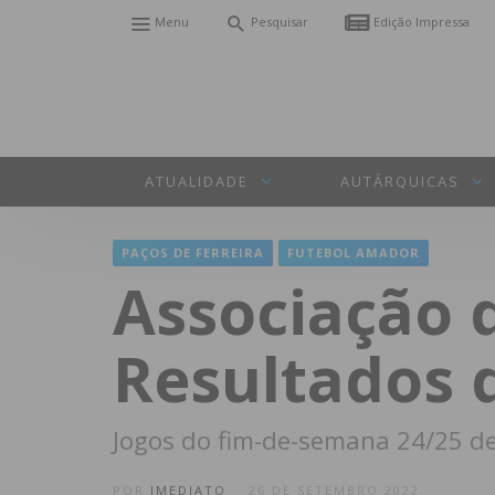
Menu
Pesquisar
Edição Impressa
ATUALIDADE
AUTÁRQUICAS
PAÇOS DE FERREIRA
FUTEBOL AMADOR
Associação d
Resultados 
Jogos do fim-de-semana 24/25 d
POR
IMEDIATO
26 DE SETEMBRO 2022