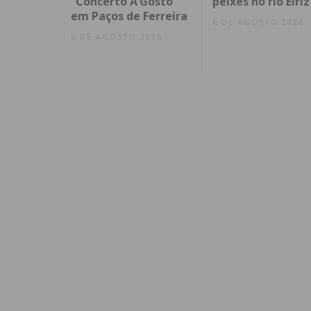
“Concerto A’Gosto”
peixes no rio Eiriz
em Paços de Ferreira
6 DE AGOSTO 2026
6 DE AGOSTO 2026