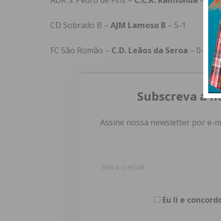
ADR S. Pedro de Fins –
C.C.R. Raimonda
– 1-2
CD Sobrado B –
AJM Lamoso B
– 5-1
FC São Romão –
C.D. Leãos da Seroa
– 0-1
Subscreva a n
Assine nossa newsletter por e-m
Eu li e concor