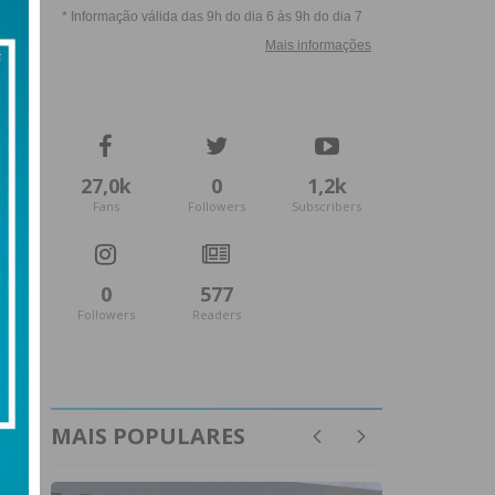
27,0k
0
1,2k
Fans
Followers
Subscribers
0
577
Followers
Readers
MAIS POPULARES