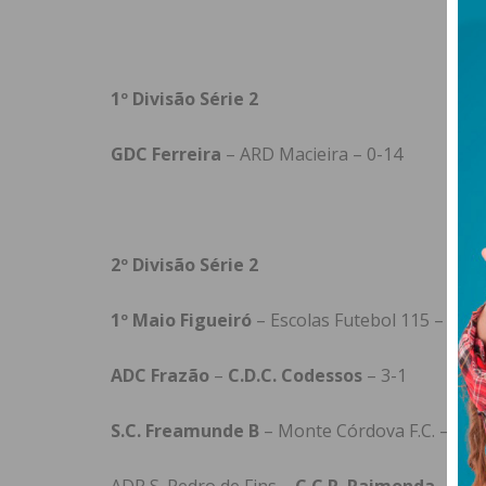
1º Divisão Série 2
GDC Ferreira
– ARD Macieira – 0-14
2º Divisão Série 2
1º Maio Figueiró
– Escolas Futebol 115 – 3-0
ADC Frazão
–
C.D.C. Codessos
– 3-1
S.C. Freamunde B
– Monte Córdova F.C. – 2-2