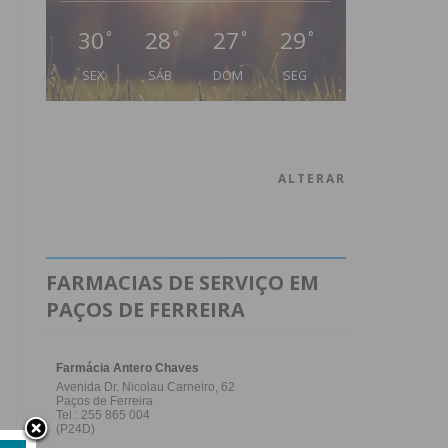
30
28
27
29
°
°
°
°
SEX
SÁB
DOM
SEG
ALTERAR
FARMACIAS DE SERVIÇO EM
PAÇOS DE FERREIRA