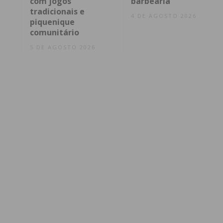
com jogos
barbearia
tradicionais e
4 DE AGOSTO 2026
piquenique
comunitário
5 DE AGOSTO 2026