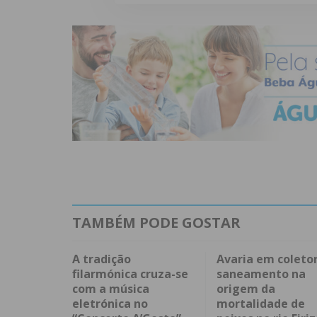
TAMBÉM PODE GOSTAR
A tradição
Avaria em coleto
filarmónica cruza-se
saneamento na
com a música
origem da
eletrónica no
mortalidade de