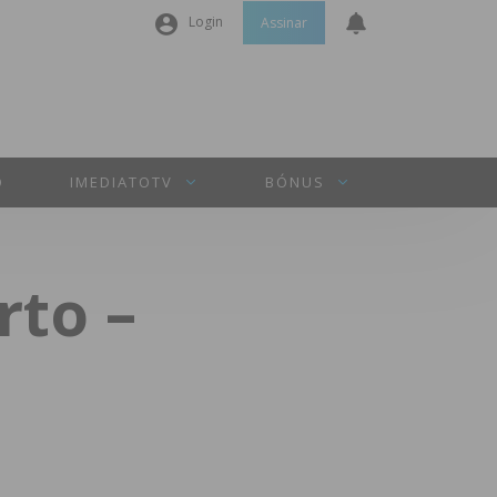
Login
Assinar
Nome de utilizador ou email
*
Senha
*
O
IMEDIATOTV
BÓNUS
Manter sessão
rto –
INICIAR SESSÃO
Perdeu a sua senha?