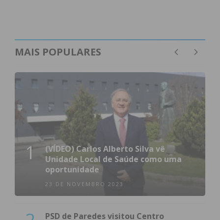
Imediato
Assine nossa newsletter por e-mail e
obtenha de forma regular a informação
MAIS POPULARES
atualizada.
Eu li e concordo com os
termos e
condições
1
(VÍDEO) Carlos Alberto Silva vê
Unidade Local de Saúde como uma
oportunidade
23 DE NOVEMBRO 2023
2
PSD de Paredes visitou Centro