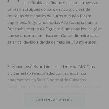
as dificuldades financeiras que atravessam
várias instituições do país, devido a dívidas de
centenas de milhares de euros que não foram
pagas pela Segurança Social. A Associação para o
Desenvolvimento da Figueira é uma das instituições
que se encontra em risco de não ter dinheiro para
salários, devido a dívida de mais de 318 mil euros.
Segundo José Bourdain, presidente da ANCC, as
dívidas estão relacionadas com atrasos nos
pagamentos da Rede Nacional de Cuidados
Continuados. “Quando é a renovação dos contratos
com a rede, o Governo chega a estar meio ano sem
pagar. Há unidades que têm centenas de milhares
CONTINUAR A LER...
de euros para receber do ano de 2023 e dos