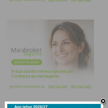
vítimas de violência doméstica até serem colocadas
em abrigos e com o projeto “Gabinete Janela
Aberta” – dívida de mais de 51 mil euros, que acolhe
vítimas de violência doméstica e que dá apoio a
toxicodependentes e alcoólicos. “Estes projetos
estão em execução desde julho de 2023, são
financiados pela Segurança Social, mas não
podemos fazer o pedido de reembolso do dinheiro
que já gastamos com eles”, lamentou Ângelo
Guedes.
A estes, acresce uma dívida de mais de 75 mil euros
com a Unidade de Cuidados Continuados,
relativamente aos serviços prestados entre janeiro
e abril deste ano, que ainda não foram liquidados.
“Com isto tudo, não sei como vou pagar às pessoas