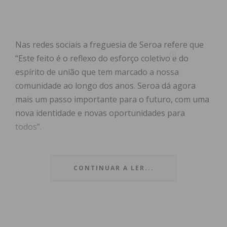
Nas redes sociais a freguesia de Seroa refere que
“Este feito é o reflexo do esforço coletivo e do
espírito de união que tem marcado a nossa
comunidade ao longo dos anos. Seroa dá agora
mais um passo importante para o futuro, com uma
nova identidade e novas oportunidades para
todos”.
A vila de Meixomil numa publicação no Facebook
afirmou que este “é um momento de orgulho para
CONTINUAR A LER...
todos nós e que reflete o crescimento e a
importância de Meixomil no nosso concelho e
região. Agradecemos a todos que contribuíram
para este feito! Juntos, seguimos a trabalhar para