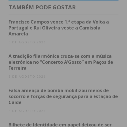
um futuro ainda mais próspero para Meixomil!”.
TAMBÉM PODE GOSTAR
Também a freguesia de Raimonda referiu que é um
Francisco Campos vence 1.ª etapa da Volta a
“motivo de orgulho” e que “Este objetivo
Portugal e Rui Oliveira veste a Camisola
Amarela
conseguido não é um fim em si mesmo, mas sim o
início de uma nova etapa que vai trazer mais
6 DE AGOSTO 2026
responsabilidades a todos os que tiverem a honra e
A tradição filarmónica cruza-se com a música
o privilégio de gerir os destinos da mais bela VILA
eletrónica no “Concerto A’Gosto” em Paços de
de Portugal (RAIMONDA)”.
Ferreira
6 DE AGOSTO 2026
De recordar que a 13 de dezembro de 2024 a
Assembleia Municipal de Paços de Ferreira
Falsa ameaça de bomba mobilizou meios de
aprovou, por unanimidade, as propostas de
socorro e forças de segurança para a Estação de
elevação das freguesias de Meixomil, Raimonda e
Caíde
Seroa ao estatuto de vila, depois das mesmas
6 DE AGOSTO 2026
terem sido também aprovadas nas Assembleias de
Bilhete de Identidade em papel deixou de ser
Freguesia.