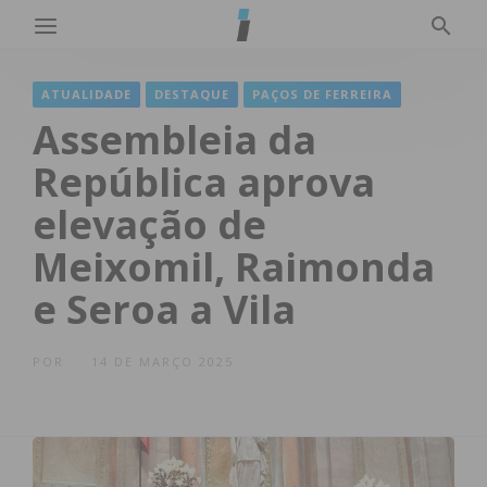
ATUALIDADE
DESTAQUE
PAÇOS DE FERREIRA
Assembleia da
República aprova
elevação de
Meixomil, Raimonda
e Seroa a Vila
POR
14 DE MARÇO 2025