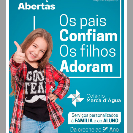
15
°
clear sky
87% humidade
vento: 1m/s ENE
MAX 15 • MIN 15
30
28
27
29
°
°
°
°
SEX
SÁB
DOM
SEG
ALTERAR
FARMACIAS DE SERVIÇO EM PAÇOS DE
FERREIRA