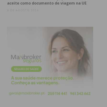
aceite como documento de viagem na UE
6 DE AGOSTO 2026
Subscreva a newsletter do
Imediato
Assine nossa newsletter por e-mail e
obtenha de forma regular a informação
atualizada.
Eu li e concordo com os
termos e
condições