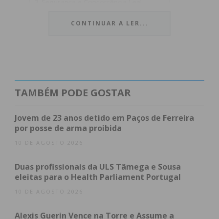
Segurança e Concorrência Leal
Subscreva a newsletter do Imediato
CONTINUAR A LER...
Balanço da Operação
No total, foram fiscalizados cerca de
2.500
operadores económicos
em mais de 50
TAMBÉM PODE GOSTAR
locais de controlo distribuídos por todo o
território continental. A operação contou
Jovem de 23 anos detido em Paços de Ferreira
com o apoio operacional da Guarda
por posse de arma proibida
Nacional Republicana (GNR) e da Polícia de
10 DE AGOSTO 2026
Segurança Pública (PSP).
Duas profissionais da ULS Tâmega e Sousa
De acordo com o balanço oficial, a ASAE
eleitas para o Health Parliament Portugal
instaurou:
10 DE AGOSTO 2026
32 Processos de Contraordenação:
Alexis Guerin Vence na Torre e Assume a