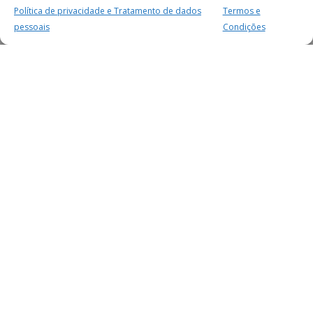
Política de privacidade e Tratamento de dados
Termos e
pessoais
Condições
MAIS PARA SI
FACEBOOK
TWITTER
YOUTUBE
INSTAGRAM
READERS
SERVIÇOS
SOBRE NÓS