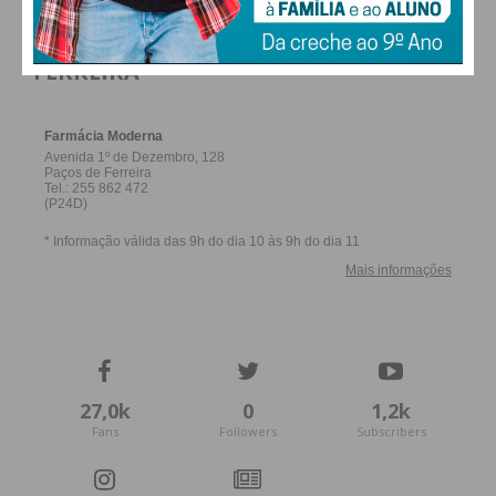
FARMACIAS DE SERVIÇO EM PAÇOS DE
FERREIRA
27,0k
0
1,2k
Fans
Followers
Subscribers