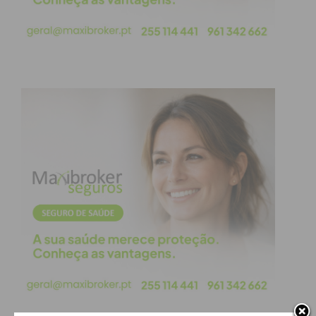
11 registadores de temperatura
e 2
instrumentos de pesagem;
Cerca de
120 brinquedos
(peluches);
1 veículo
(táxi).
Segurança e Concorrência
Leal
Em comunicado, a ASAE reforça que estas
ações visam garantir a
segurança
alimentar e a saúde pública
, bem como
assegurar uma “sã e leal concorrência”
entre os operadores. A autoridade garante
que continuará a desenvolver fiscalizações
em todas as fases da cadeia económica
para proteger o consumidor final.