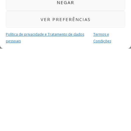
NEGAR
VER PREFERÊNCIAS
Política de privacidade e Tratamento de dados
Termos e
pessoais
Condições
MAIS PARA SI
FACEBOOK
TWITTER
YOUTUBE
INSTAGRAM
READERS