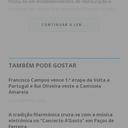
focou-se em estabelecimentos de restauração e
comércio de carnes que operavam fora do circuito
legal de controlo sanitário.
CONTINUAR A LER...
Índice
Intervenção no Eixo Metropolitano
O Risco para o Consumidor na Região
Reforço da Vigilância
TAMBÉM PODE GOSTAR
Subscreva a newsletter do Imediato
Intervenção no Eixo
Francisco Campos vence 1.ª etapa da Volta a
Portugal e Rui Oliveira veste a Camisola
Metropolitano
Amarela
6 DE AGOSTO 2026
Após diligências de vigilância e investigação, a ASAE
identificou locais de abate e transformação que
A tradição filarmónica cruza-se com a música
funcionavam sem qualquer licenciamento. O
eletrónica no “Concerto A’Gosto” em Paços de
Ferreira
balanço das operações no terreno revela: