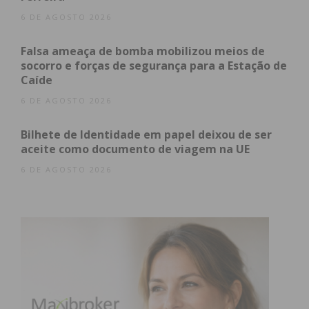
6 DE AGOSTO 2026
Matadouros Desmantelados:
Duas unidades
Falsa ameaça de bomba mobilizou meios de
ilegais com ligações diretas a redes de
socorro e forças de segurança para a Estação de
distribuição no Grande Porto.
Caíde
Carne Apreendida:
Mais de 2.200 kg de
6 DE AGOSTO 2026
carcaças, maioritariamente de
ovinos e
caprinos
, mas com o registo alarmante de
Bilhete de Identidade em papel deixou de ser
duas carcaças de equídeos
.
aceite como documento de viagem na UE
Ações Criminais:
Foram instaurados
10
6 DE AGOSTO 2026
processos-crime
por ilícitos contra a saúde
pública e uma detenção por posse de arma de
fogo sem licença.
O Risco para o Consumidor na
Região