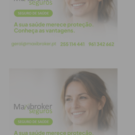
A autoridade alerta os consumidores e empresários
do setor do Grande Porto para os perigos severos
de adquirir produtos fora dos canais certificados.
Sem a inspeção obrigatória de médicos
veterinários, a carne apreendida representava um
risco real de transmissão de
doenças zoonóticas
aos seres humanos.
“A compra nestes circuitos
não controlados significa que
não existem garantias de
segurança alimentar nem de
ausência de patógenos”,
sublinha a ASAE, destacando