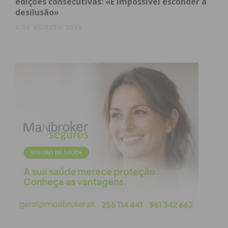
edições consecutivas: «É impossível esconder a
Quais são as maiores dificuldades que sente
desilusão»
como artista?
E o que entende deveria ser feito pela sua
6 DE AGOSTO 2026
arte?
Ao longo dos anos, o circo, a sua magia e as
suas tradições têm desaparecido. A que acha
que se deve este esquecimento?
É difícil ser artista em Portugal?
Foi considerado um dos grandes nomes da
nova vaga do circo contemporâneo. O que
significa para si e que responsabilidades lhe
traz?
Subscreva a newsletter do Imediato
Quem é o Daniel Seabra?
Então, esta é complexa. O Daniel Seabra é um
miúdo grande de 29 anos, apaixonado por
aprender. Sou um apaixonadíssimo pelo circo, bem
como por outras expressões artísticas. É um