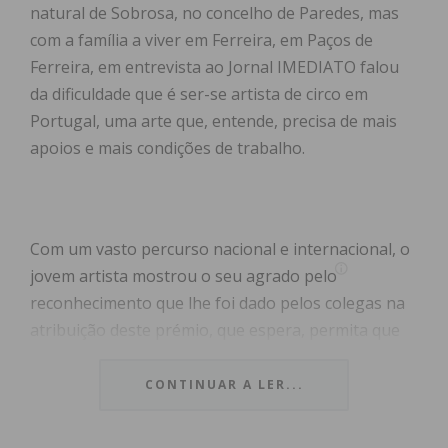
natural de Sobrosa, no concelho de Paredes, mas
com a família a viver em Ferreira, em Paços de
Ferreira, em entrevista ao Jornal IMEDIATO falou
da dificuldade que é ser-se artista de circo em
Portugal, uma arte que, entende, precisa de mais
apoios e mais condições de trabalho.
Com um vasto percurso nacional e internacional, o
jovem artista mostrou o seu agrado pelo
reconhecimento que lhe foi dado pelos colegas na
atribuição deste prémio, que espera, permita que
as pessoas com responsabilidades comecem a
olhar com outros olhos para a arte circense, uma
CONTINUAR A LER...
arte que se
tem vindo a renovar, mas cuja magia não cai no