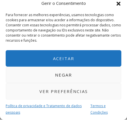
Gerir o Consentimento
mim, Daniel, num lugar em que um programador,
um agente cultural, me vai escutar com uma certa
Para fornecer as melhores experiências, usamos tecnologias como
facilidade. Conheço tantas vozes, tantos jovens sem
cookies para armazenar e/ou aceder a informações do dispositivo.
Consentir com essas tecnologias nos permitirá processar dados, como
este privilégio e com projetos artísticos com tanta
comportamento de navegação ou IDs exclusivos neste site. Não
urgência, e às vezes, só falta esta “validação”.
consentir ou retirar o consentimento pode afetar negativamante certos
recursos e funções.
E o que entende deveria ser feito pela sua
arte?
ACEITAR
Em primeiro lugar, acho que começa nas escolas.
NEGAR
Tenho três irmãos, dois com que falo quase
diariamente, as propostas de visitas de estudo que
VER PREFERÊNCIAS
lhes são feitas são inenarráveis. Desde viagens, a
Roma, Madrid, Paris, com um intuito educativo de,
Política de privacidade e Tratamento de dados
Termos e
se calhar, 10 por cento. Acho no mínimo, estranho,
pessoais
Condições
que durante um ano letivo inteiro, não lhes seja
proposto visitas a exposições, ou idas ao teatro,