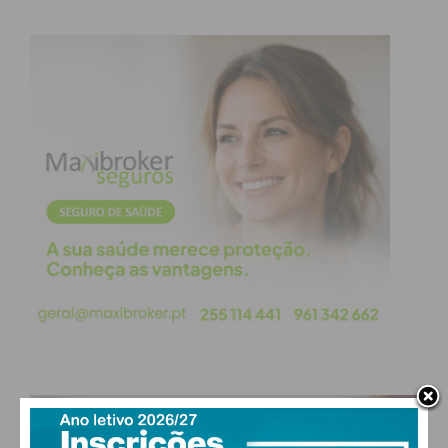
amante de viagens e de adrenalina. Muito
interessado por política. Como profissional tem
desenvolvido o seu trabalho em torno do circo, mas
também é professor em projectos sociais e escolas
artísticas, também tem colaborado com algumas
companhias de Teatro pelo país e conta com três
longas metragens já gravadas.
É de Paços de Ferreira ou Paredes, pois os
dois municípios reivindicaram a sua
naturalidade?
Eu sou natural de Sobrosa, concelho de Paredes, a
minha família já há uns anos mudou-se para
Ferreira e a minha relação com o município de
Paços de Ferreira é no que toca a serviços sempre
PAÇOS DE FERREIRA
foi muito mais próxima, visto geograficamente ser