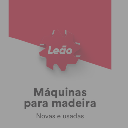
Artistas Coliseu Ageas. Que importância
tem para si esta distinção?
É importante a vários níveis. Em primeiro lugar é
maravilhoso, logicamente, o meu trabalho ser
reconhecido pelos meus colegas. Em segundo,
haver um prémio para o circo, que até então não
havia. O meu trabalho tem uma estética e
identidade muito específica, que às vezes se afasta
um bocadinho da lógica mais de entretenimento. E,
inevitavelmente, atinge um publico mais específico.
E este prémio vem também realçar que esse
caminho é possível e até necessário, se calhar.
Acredito num circo inovador, de experimentação, e
este júri que era tão variado, de diferentes estilos,
atribuírem-me este título, valida de alguma forma
esta minha vontade.