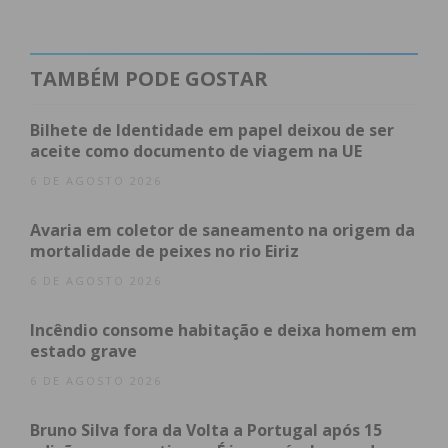
esquecimento.
TAMBÉM PODE GOSTAR
Índice
Bilhete de Identidade em papel deixou de ser
aceite como documento de viagem na UE
Quem é o Daniel Seabra?
6 DE AGOSTO 2026
É de Paços de Ferreira ou Paredes, pois os dois
municípios reivindicaram a sua naturalidade?
Avaria em coletor de saneamento na origem da
Como surge o circo na sua vida?
mortalidade de peixes no rio Eiriz
E como evoluiu até à acrobacia aérea?
Quem foi a sua inspiração?
6 DE AGOSTO 2026
Em que projetos tem participado? Em Portugal
e no estrangeiro?
Incêndio consome habitação e deixa homem em
Em que projeto está envolvido atualmente?
estado grave
Venceu recentemente o Prémio Jovens Artistas
6 DE AGOSTO 2026
Coliseu Ageas. Que importância tem para si
esta distinção?
Até onde gostaria de ir na sua arte?
Bruno Silva fora da Volta a Portugal após 15