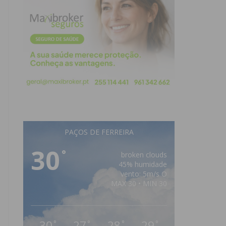
PAÇOS DE FERREIRA
30
°
broken clouds
45% humidade
vento: 5m/s O
MAX 30 • MIN 30
30
27
28
29
°
°
°
°