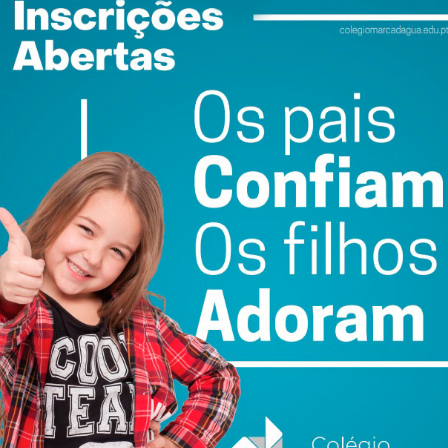
evidentes quanto à boa estratégia que tem sido traçada e
do nosso território. A lampreia faz parte deste menu de
 para esse objetivo de trazer cada vez mais gente, mais
ório”, rematou o edil penafidelense.
ewsletter do Imediato
ail e obtenha de forma regular a informação
atualizada.
do com os
termos e condições