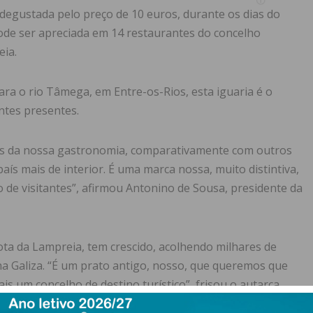
 degustada pelo preço de 10 euros, durante os dias do
, pode ser apreciada em 14 restaurantes do concelho
eia.
ra o rio Tâmega, em Entre-os-Rios, esta iguaria é o
antes presentes.
es da nossa gastronomia, comparativamente com outros
aís mais de interior. É uma marca nossa, muito distintiva,
 de visitantes”, afirmou Antonino de Sousa, presidente da
ota da Lampreia, tem crescido, acolhendo milhares de
inha Galiza. “É um prato antigo, nosso, que queremos que
s um concelho de destino turístico”, frisou o autarca,
stadas no concelho, no ano passado, número que há 10