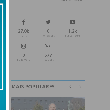
27,0k
0
1,2k
Fans
Followers
Subscribers
0
577
Followers
Readers
MAIS POPULARES