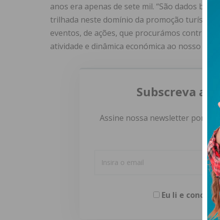
anos era apenas de sete mil. “São dados bem 
trilhada neste domínio da promoção turística 
eventos, de ações, que procurámos contribuam
atividade e dinâmica económica ao nosso territ
Subscreva a n
Assine nossa newsletter por e-m
Eu li e concor