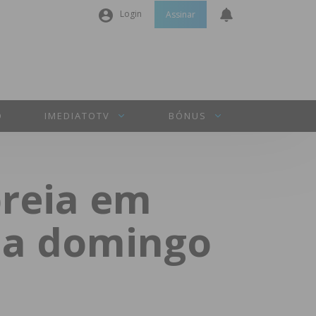
Login
Assinar
Nome de utilizador ou email
*
Senha
*
O
IMEDIATOTV
BÓNUS
Manter sessão
preia em
INICIAR SESSÃO
ina domingo
Perdeu a sua senha?