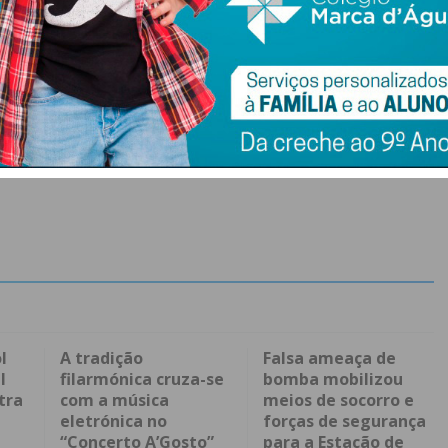
l
A tradição
Falsa ameaça de
l
filarmónica cruza-se
bomba mobilizou
tra
com a música
meios de socorro e
eletrónica no
forças de segurança
“Concerto A’Gosto”
para a Estação de