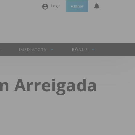
Login
Assinar
Nome de utilizador ou email
*
Senha
*
O
IMEDIATOTV
BÓNUS
Manter sessão
m Arreigada
INICIAR SESSÃO
Perdeu a sua senha?