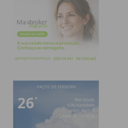
PAÇOS DE FERREIRA
26
°
few clouds
62% humidade
vento: 4m/s O
MAX 26 • MIN 26