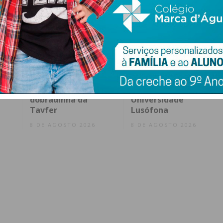
Penafidelense José
Penafiel abre
Moreira vence
candidaturas a bolsa
rto
prémio da
de estudo para
te
combatividade na
alunos da
dobradinha da
Universidade
Tavfer
Lusófona
8 DE AGOSTO 2026
8 DE AGOSTO 2026