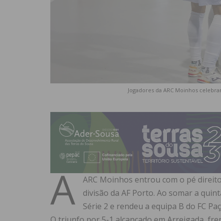
Jogadores da ARC Moinhos celebra
A
ARC Moinhos entrou com o pé direito
divisão da AF Porto. Ao somar a quint
Série 2 e rendeu a equipa B do FC Paç
O triunfo por 5-1 alcançado em Arreigada, fre