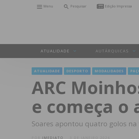
Menu
Pesquisar
Edição Impressa
ATUALIDADE
AUTÁRQUICAS
ATUALIDADE
DESPORTO
MODALIDADES
PAÇ
ARC Moinhos
e começa o 
Soares apontou quatro golos na v
POR
IMEDIATO
3 DE JANEIRO 2026