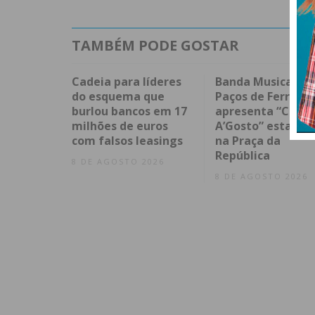
TAMBÉM PODE GOSTAR
Cadeia para líderes
Banda Musical de
do esquema que
Paços de Ferreira
burlou bancos em 17
apresenta “Conce
milhões de euros
A’Gosto” esta noi
com falsos leasings
na Praça da
República
8 DE AGOSTO 2026
8 DE AGOSTO 2026