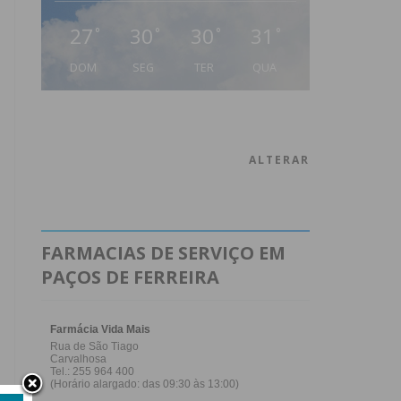
27
30
30
31
°
°
°
°
DOM
SEG
TER
QUA
ALTERAR
FARMACIAS DE SERVIÇO EM
PAÇOS DE FERREIRA