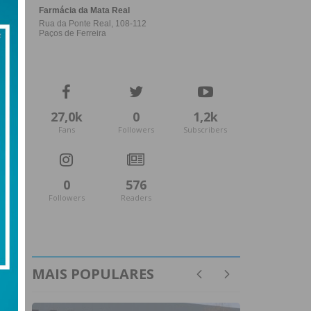
27,0k
0
1,2k
Fans
Followers
Subscribers
0
576
Followers
Readers
MAIS POPULARES