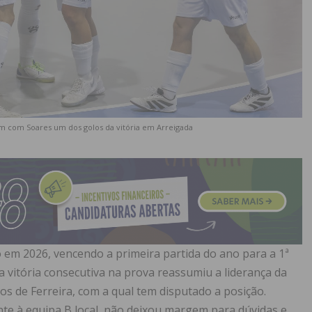
m com Soares um dos golos da vitória em Arreigada
 em 2026, vencendo a primeira partida do ano para a 1ª
a vitória consecutiva na prova reassumiu a liderança da
os de Ferreira, com a qual tem disputado a posição.
nte à equipa B local, não deixou margem para dúvidas e