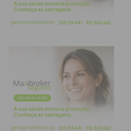
Posição
Equipa
Jogos
Vitórias
Empates
Derrotas
1.º
Liberty
4
4
0
0
HT
2.º
Goldn
4
3
0
1
Girl
3.º
B.I.G.
4
1
1
2
Team
4.º
ARC
4
1
0
3
Moinhos
5.º
BFF Hand
4
0
1
3
Apesar de se despedir na fase de grupos, a
presença do ARC Moinhos na Croácia constitui um
marco de enorme orgulho local e elevou o nome do
andebol do Clube numa montra de dimensão