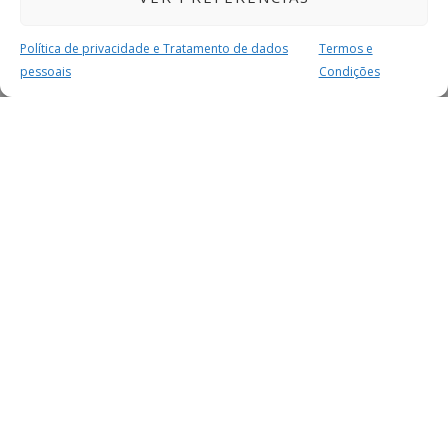
Política de privacidade e Tratamento de dados
Termos e
pessoais
Condições
MAIS PARA SI
FACEBOOK
TWITTER
YOUTUBE
INSTAGRAM
READERS
SERVIÇOS