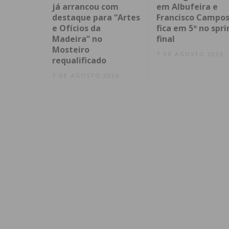
já arrancou com
em Albufeira e
destaque para “Artes
Francisco Campo
e Ofícios da
fica em 5º no spri
Madeira” no
final
Mosteiro
7 DE AGOSTO 2026
requalificado
7 DE AGOSTO 2026