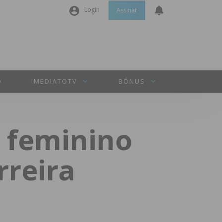
Login
Assinar
Nome de utilizador ou email
*
Senha
*
O
IMEDIATOTV
BÓNUS
Manter sessão
 feminino
INICIAR SESSÃO
rreira
Perdeu a sua senha?