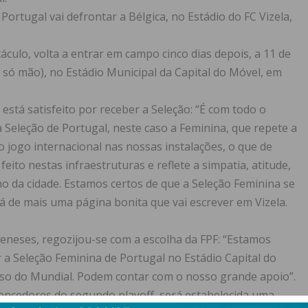
Portugal vai defrontar a Bélgica, no Estádio do FC Vizela,
áculo, volta a entrar em campo cinco dias depois, a 11 de
 só mão), no Estádio Municipal da Capital do Móvel, em
está satisfeito por receber a Seleção: “É com todo o
 Seleção de Portugal, neste caso a Feminina, que repete a
 jogo internacional nas nossas instalações, o que de
ito nestas infraestruturas e reflete a simpatia, atitude,
o da cidade. Estamos certos de que a Seleção Feminina se
 de mais uma página bonita que vai escrever em Vizela.
Meneses, regozijou-se com a escolha da FPF: “Estamos
 a Seleção Feminina de Portugal no Estádio Capital do
sso do Mundial. Podem contar com o nosso grande apoio”.
vencedores do segundo playoff, será estabelecida uma