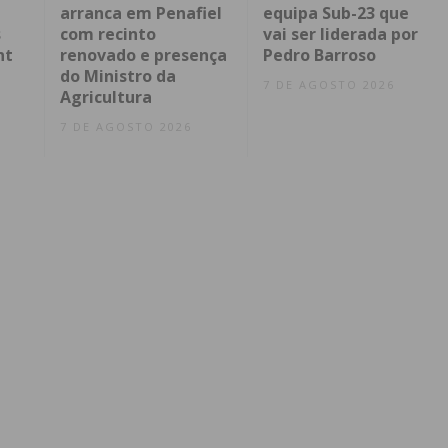
arranca em Penafiel
equipa Sub-23 que
s
com recinto
vai ser liderada por
nt
renovado e presença
Pedro Barroso
do Ministro da
7 DE AGOSTO 2026
Agricultura
7 DE AGOSTO 2026