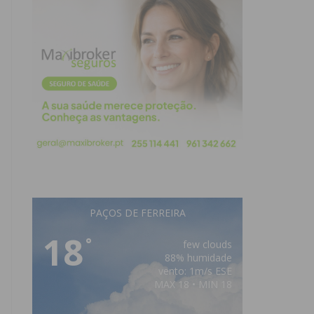
PAÇOS DE FERREIRA
18
°
few clouds
88% humidade
vento: 1m/s ESE
MAX 18 • MIN 18