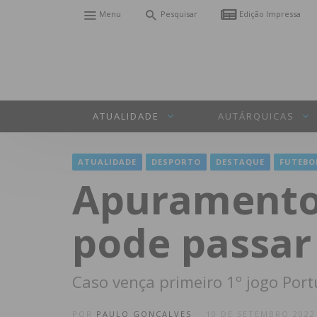
Menu
Pesquisar
Edição Impressa
ATUALIDADE
AUTÁRQUICAS
ATUALIDADE
DESPORTO
DESTAQUE
FUTEBO
Apuramento 
pode passar 
Caso vença primeiro 1º jogo Port
POR
PAULO GONÇALVES
10 DE SETEMBRO 2022