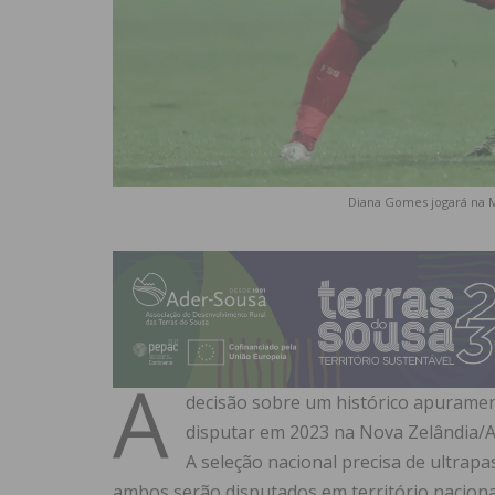
Diana Gomes jogará na M
A
decisão sobre um histórico apuramen
disputar em 2023 na Nova Zelândia/Au
A seleção nacional precisa de ultrap
ambos serão disputados em território naciona