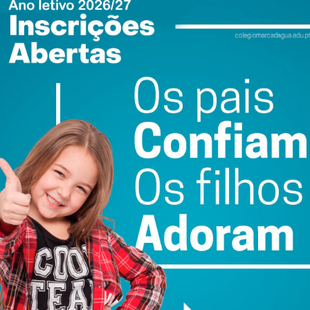
utados na fase de qualificação para o Mundial. Os dois
mente para a fase final, ao passo que o terceiro terá de
ewsletter do Imediato
ail e obtenha de forma regular a informação
atualizada.