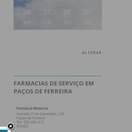
28
27
28
30
°
°
°
°
SÁB
DOM
SEG
TER
ALTERAR
FARMACIAS DE SERVIÇO EM
PAÇOS DE FERREIRA