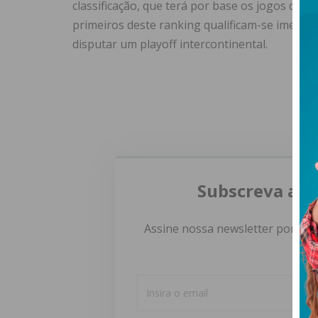
classificação, que terá por base os jogos disp
primeiros deste ranking qualificam-se imediata
disputar um playoff intercontinental.
Subscreva a n
Assine nossa newsletter por e-m