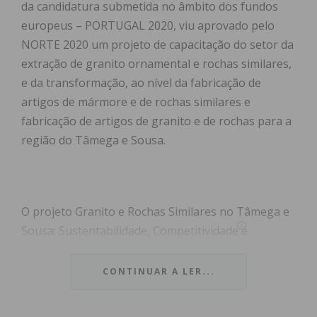
da candidatura submetida no âmbito dos fundos
europeus – PORTUGAL 2020, viu aprovado pelo
NORTE 2020 um projeto de capacitação do setor da
extração de granito ornamental e rochas similares,
e da transformação, ao nível da fabricação de
artigos de mármore e de rochas similares e
fabricação de artigos de granito e de rochas para a
região do Tâmega e Sousa.
O projeto Granito e Rochas Similares no Tâmega e
Sousa: Sustentabilidade, Competitividade e
Transformação Digital tem como objetivo
desenvolver um conjunto de ações integradas que
CONTINUAR A LER...
vão ajudar e capacitar as empresas do setor,
nomeadamente na área da inovação, ambiente e