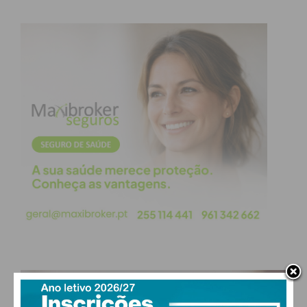
mais competitivas a nível internacional.
Assim e na prática, o projeto Granito e Rochas
Similares no Tâmega e Sousa: Sustentabilidade,
Competitividade e Transformação Digital, com
previsão de arranque já a 1 de maio de 2021, vem
trazer a possibilidade de sensibilizar, capacitar e
qualificar as empresas do setor nos próximos dois
anos (2021/2022) com ações para incorporação dos
princípios e práticas de ecoinovação, ecoeficiência e
economia circular, ajudando a criar valor nos
produtos existentes e criação de novos produtos
através do aproveitamento de materiais que até
então são desperdiçados. Também permitirá
sensibilizar, capacitar e qualificar as empresas para
PAÇOS DE FERREIRA
uma forte presença na economia digital, apostando