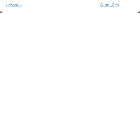
pessoais
Condições
MAIS PARA SI
FACEBOOK
TWITTER
YOUTUBE
INSTAGRAM
READERS
SERVIÇOS
SOBRE NÓS