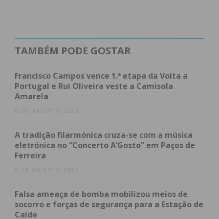
submetido a consulta pública.
O PSA visa reforçar a gestão integrada e a
prevenção dos fogos rurais na sub-região,
TAMBÉM PODE GOSTAR
promovendo uma abordagem coordenada entre os
diversos organismos e entidades. A Comissão Sub-
Francisco Campos vence 1.ª etapa da Volta a
Regional, presidida pela CIM do Tâmega e Sousa,
Portugal e Rui Oliveira veste a Camisola
Amarela
conta com a colaboração da AGIF, I.P. a nível técnico
e com a participação de representantes dos
6 DE AGOSTO 2026
municípios, ICNF, I.P., ANEPC, GNR, Liga dos
A tradição filarmónica cruza-se com a música
Bombeiros Portugueses, Forças Armadas, DGAV,
eletrónica no “Concerto A’Gosto” em Paços de
APA, I.P., DGEstE, Baldios, Associações Florestais e
Ferreira
concessionárias de serviços públicos, num total de
6 DE AGOSTO 2026
35 entidades.
Falsa ameaça de bomba mobilizou meios de
Este programa sub-regional, que tem um papel
socorro e forças de segurança para a Estação de
Caíde
fundamental na proteção das populações e