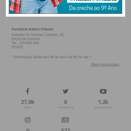
FARMACIAS DE SERVIÇO EM PAÇOS DE
FERREIRA
27,0k
0
1,2k
Fans
Followers
Subscribers
0
577