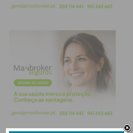
rurais.
Subscreva a newsletter do
Imediato
Assine nossa newsletter por e-mail e
obtenha de forma regular a informação
atualizada.
Eu li e concordo com os
termos e
condições