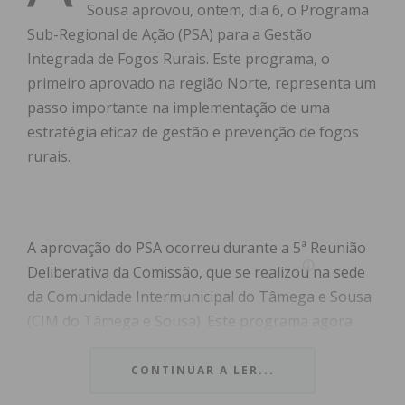
Sousa aprovou, ontem, dia 6, o Programa
Sub-Regional de Ação (PSA) para a Gestão
Integrada de Fogos Rurais. Este programa, o
primeiro aprovado na região Norte, representa um
passo importante na implementação de uma
estratégia eficaz de gestão e prevenção de fogos
rurais.
A aprovação do PSA ocorreu durante a 5ª Reunião
Deliberativa da Comissão, que se realizou na sede
da Comunidade Intermunicipal do Tâmega e Sousa
(CIM do Tâmega e Sousa). Este programa agora
segue para parecer da Comissão Regional de
Gestão Integrada de Fogos Rurais do Norte,
CONTINUAR A LER...
presidida pela CCDR Norte, e posteriormente