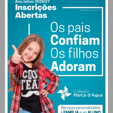
PAÇOS DE FERREIRA
14
°
clear sky
89% humidade
vento: 1m/s ESE
MAX 14 • MIN 14
30
28
27
29
°
°
°
°
SEX
SÁB
DOM
SEG
ALTERAR