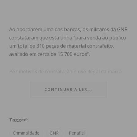
Ao abordarem uma das bancas, os militares da GNR
constataram que esta tinha “para venda ao público
um total de 310 peças de material contrafeito,
avaliado em cerca de 15 700 euros”.
Por motivos de contrafação e uso ilegal da marca,
“o material foi apreendido, o suspeito constituído
arguido e os factos foram remetidos ao Tribunal
CONTINUAR A LER...
Judicial de Penafiel”, adiantou aquela força de
segurança.
Tagged:
A GNR relembrou ainda que o objetivo desde tipo
de patrulhas a feiras “é garantir o cumprimento
Criminalidade
GNR
Penafiel