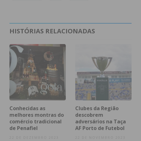
dos direitos de propriedade industrial, visando
essencialmente o combate à contrafação, ao uso
ilegal de marca e à venda de artigos contrafeitos”.
HISTÓRIAS RELACIONADAS
Subscreva a newsletter do
Imediato
Assine nossa newsletter por e-mail e
obtenha de forma regular a informação
atualizada.
Conhecidas as
Clubes da Região
melhores montras do
descobrem
comércio tradicional
adversários na Taça
de Penafiel
AF Porto de Futebol
Eu li e concordo com os
termos e
22 DE DEZEMBRO 2023
22 DE NOVEMBRO 2023