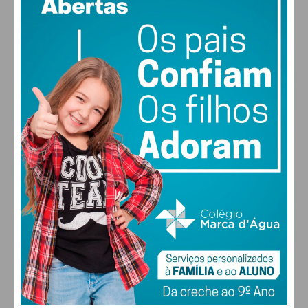
PAÇOS DE FERREIRA
26
°
clear sky
52% humidade