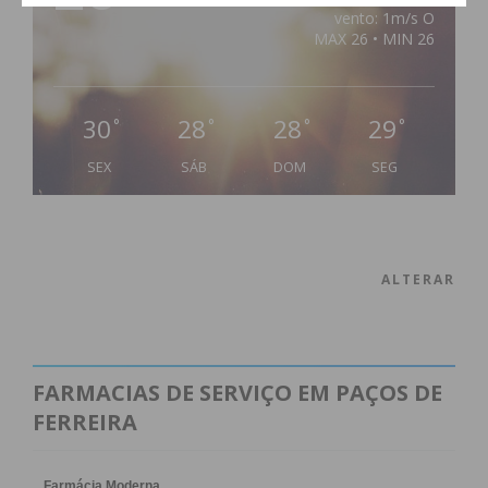
vento: 1m/s O
MAX 26 • MIN 26
30
28
28
29
°
°
°
°
SEX
SÁB
DOM
SEG
ALTERAR
FARMACIAS DE SERVIÇO EM PAÇOS DE
FERREIRA