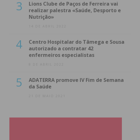
3
Lions Clube de Paços de Ferreira vai
realizar palestra «Saúde, Desporto e
Nutrição»
14 DE ABRIL 2022
4
Centro Hospitalar do Tâmega e Sousa
autorizado a contratar 42
enfermeiros especialistas
8 DE ABRIL 2022
5
ADATERRA promove IV Fim de Semana
da Saúde
21 DE MAIO 2021