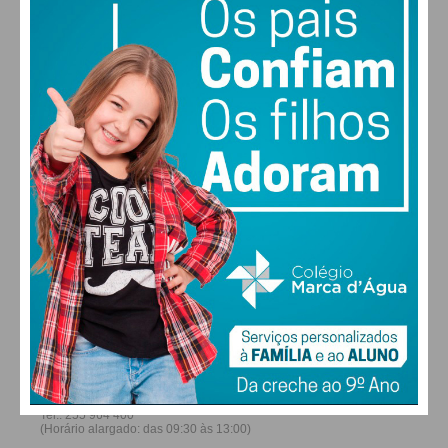
“São máquinas destas que salvam vidas”
29
31
32
31
°
°
°
°
SEG
TER
QUA
QUI
ALTERAR
FARMACIAS DE SERVIÇO EM PAÇOS DE
FERREIRA
Mónica Teixeira é psicóloga e bombeira voluntária,
foi quem socorreu o presidente da APADIMP no dia
em que este entrou em paragem
cardiorrespiratória e defendeu a necessidade
destes equipamentos. “Fazem toda a diferença e