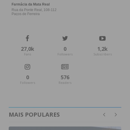
têm que existir cada vez mais, porque são máquinas
destas que salvam vidas”, referiu.
Apenas 19% dos portugueses sabem prestar
suporte básico de vida
27,0k
0
1,2k
Fans
Followers
Subscribers
0
576
Followers
Readers
MAIS POPULARES