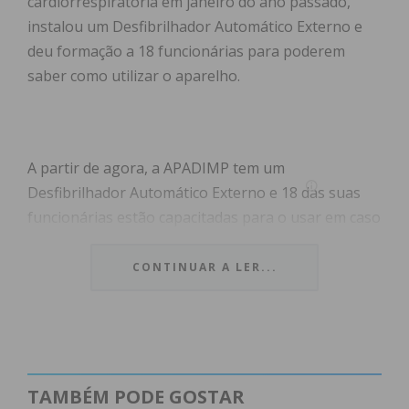
cardiorrespiratória em janeiro do ano passado,
instalou um Desfibrilhador Automático Externo e
deu formação a 18 funcionárias para poderem
saber como utilizar o aparelho.
A partir de agora, a APADIMP tem um
Desfibrilhador Automático Externo e 18 das suas
funcionárias estão capacitadas para o usar em caso
de urgência. “Esta uma lacuna que existia na
instituição. Esperemos que não tenham que o
CONTINUAR A LER...
utilizar, mas se tiverem que o fazer que tenham o
sucesso que tiveram comigo”, referiu Manuel
Lopes, presidente da instituição, que sofreu um
episódio “traumático” no dia 31 de janeiro de 2024,
tendo sido socorrido por Mónica Teixeira, uma
TAMBÉM PODE GOSTAR