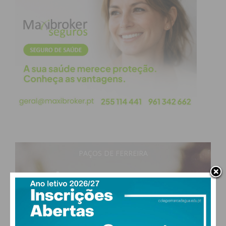
Sílvia Ferreira é funcionária há 20 anos e foi uma
das trabalhadoras formada em suporte básico de
vida. “Já temos algumas colegas que sabem aplicar
manobras relacionadas com o engasgamento que
já tiveram que aplicar. Mas nunca tinha acontecido
nenhuma paragem cardiorrespiratória, que é uma
situação que nos assusta muito a todos”, referiu.
“Esperemos não precisar de usar, mas temos que
estar preparados para essa situação e o facto de
PAÇOS DE FERREIRA
termos conhecimento ajuda-nos a estar mais
17
°
calmos e confiantes se houver alguma
clear sky
89% humidade
necessidade”, acrescentou, certa de que é “uma
vento: 1m/s E
mais valia”.
MAX 17 • MIN 17