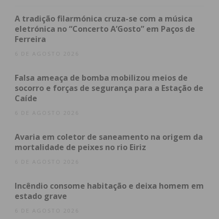
A tradição filarmónica cruza-se com a música
eletrónica no “Concerto A’Gosto” em Paços de
Ferreira
6 DE AGOSTO 2026
Subscreva a newsletter do
Falsa ameaça de bomba mobilizou meios de
Imediato
socorro e forças de segurança para a Estação de
Caíde
Assine nossa newsletter por e-mail e
6 DE AGOSTO 2026
obtenha de forma regular a informação
atualizada.
Avaria em coletor de saneamento na origem da
mortalidade de peixes no rio Eiriz
6 DE AGOSTO 2026
Incêndio consome habitação e deixa homem em
estado grave
Eu li e concordo com os
termos e
condições
6 DE AGOSTO 2026