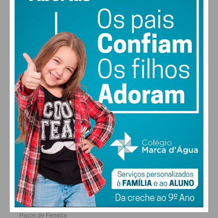
29
30
29
27
°
°
°
°
QUI
SEX
SÁB
DOM
ALTERAR
FARMACIAS DE SERVIÇO EM PAÇOS DE
FERREIRA