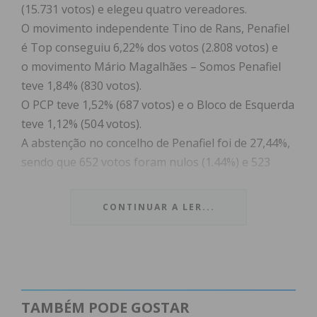
(15.731 votos) e elegeu quatro vereadores.
O movimento independente Tino de Rans, Penafiel
é Top conseguiu 6,22% dos votos (2.808 votos) e
o movimento Mário Magalhães – Somos Penafiel
teve 1,84% (830 votos).
O PCP teve 1,52% (687 votos) e o Bloco de Esquerda
teve 1,12% (504 votos).
A abstenção no concelho de Penafiel foi de 27,44%,
sendo que 652 votos foram nulos (1.44%) e 523
votos foram brancos (1.16%). Não Votaram 17.072
eleitores inscritos.
CONTINUAR A LER...
Em 2013, nas últimas eleições Autárquicas, a
Coligação Penafiel Quer conquistou 50,51% dos
votos (22.235 votos), o Partido Socialista teve
41,13% (18.105 votos), o PCP teve 3,17% (616 votos)
e o BE teve 1,40% (616 votos).
TAMBÉM PODE GOSTAR