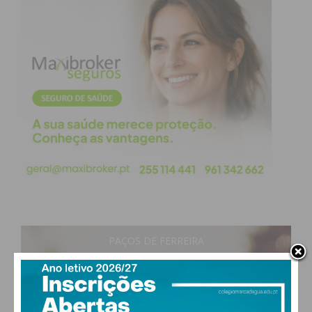
PAÇOS DE FERREIRA
29
°
clear sky
47% humidade
vento: 4m/s O
MAX 29 • MIN 28